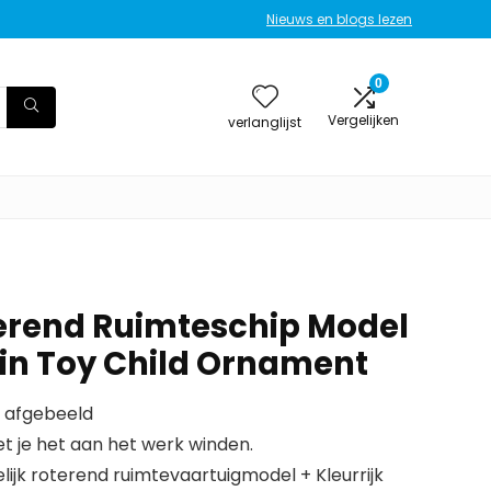
Nieuws en blogs lezen
0
Vergelijken
verlanglijst
erend Ruimteschip Model
Tin Toy Child Ornament
s afgebeeld
t je het aan het werk winden.
ijk roterend ruimtevaartuigmodel + Kleurrijk