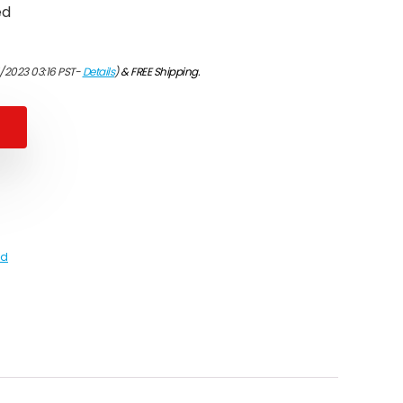
ed
4/2023 03:16 PST-
Details
)
&
FREE Shipping
.
ed