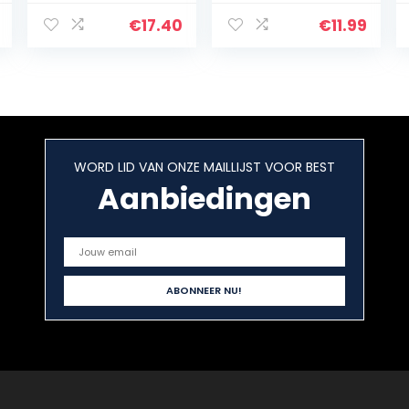
Kristal Prisma
Refractor voor
€
17.40
€
11.99
Spectrale Fysica
Onderwijs…
WORD LID VAN ONZE MAILLIJST VOOR BEST
Aanbiedingen