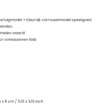
artuigmodel + Kleurrijk carrouselmodel speelgoed
winden.
zamelen waard!
or volwassenen Kids
 8 cm / 5,51 x 3,15 inch