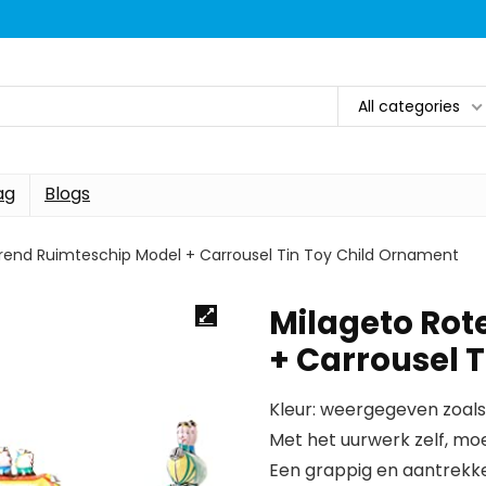
All categories
ag
Blogs
rend Ruimteschip Model + Carrousel Tin Toy Child Ornament
Milageto Rot
+ Carrousel 
Kleur: weergegeven zoal
Met het uurwerk zelf, moe
Een grappig en aantrekkel