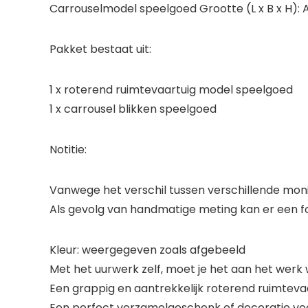
Carrouselmodel speelgoed Grootte (L x B x H): App
Pakket bestaat uit:
1 x roterend ruimtevaartuig model speelgoed
1 x carrousel blikken speelgoed
Notitie:
Vanwege het verschil tussen verschillende monit
Als gevolg van handmatige meting kan er een fo
Kleur: weergegeven zoals afgebeeld
Met het uurwerk zelf, moet je het aan het werk 
Een grappig en aantrekkelijk roterend ruimteva
Een perfect verzamelgeschenk of decoratie vo