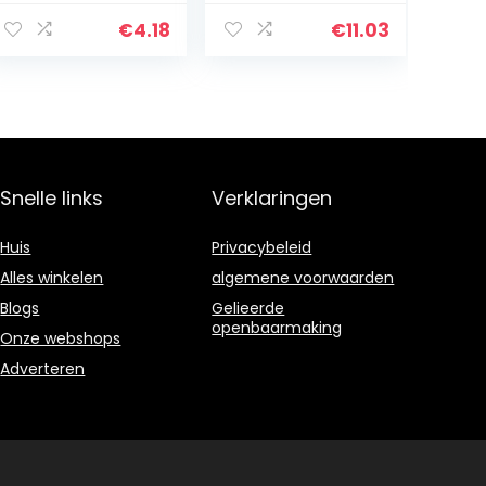
Sucker
Kinderen
Zintuiglijke
Feestartikelen
€
4.18
€
11.03
Speelgoed Snap
Mini Dinosaurus
Grip Speelgoed
Cijfers Model…
Decompressie…
Snelle links
Verklaringen
Huis
Privacybeleid
Alles winkelen
algemene voorwaarden
Blogs
Gelieerde
openbaarmaking
Onze webshops
Adverteren