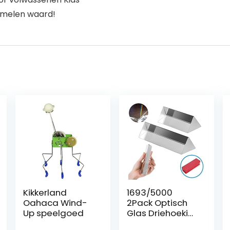
zamelen waard!
Kikkerland
1693/5000
Oahaca Wind-
2Pack Optisch
Up speelgoed
Glas Driehoekig
Prisma, 2 ” 3 ”