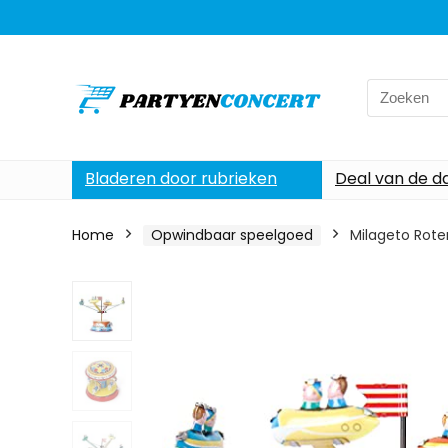
Search
for:
Bladeren door rubrieken
Deal van de d
Home
Opwindbaar speelgoed
Milageto Rote