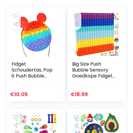
Fidget
Big Size Push
Schoudertas, Pop
Bubble Sensory
it Push Bubble
Goedkope Fidget
Fidget Sensory Toy
Pop Reuze
Bag, Siliconen
Speelgoed Set
Cross Body Bag,
(Kleurrijke
€
10.05
€
18.99
Stress Relief en
Vierkant)
Anti-Angst…