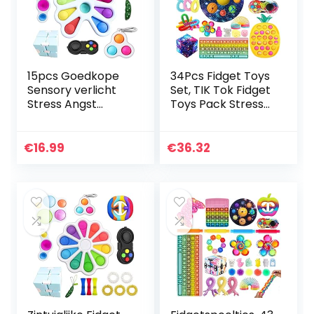
15pcs Goedkope
34Pcs Fidget Toys
Sensory verlicht
Set, TIK Tok Fidget
Stress Angst
Toys Pack Stress
Vlinder Eenvoudige
ReliefSensory Toy
Dimple Speciale
Keyboard Pop
Noden Figetget
Push Bubble
€
16.99
€
36.32
Speelgoed
Speelgoed Set
Set,Sensory…
voor…