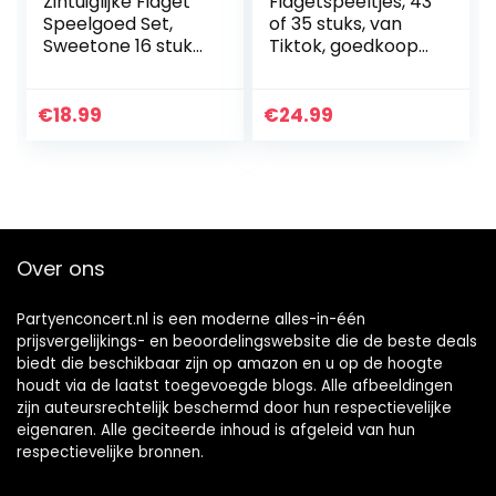
Zintuiglijke Fidget
Fidgetspeeltjes, 43
Speelgoed Set,
of 35 stuks, van
Sweetone 16 stuks
Tiktok, goedkoop
Flower Fidget Toys
sensorisch
Pack Goedkoop
speelgoed,
met eenvoudige
drukken,
€
18.99
€
24.99
Dimple, Bubble…
bubbeltjes, pop,
tegen stress…
Over ons
Partyenconcert.nl is een moderne alles-in-één
prijsvergelijkings- en beoordelingswebsite die de beste deals
biedt die beschikbaar zijn op amazon en u op de hoogte
houdt via de laatst toegevoegde blogs. Alle afbeeldingen
zijn auteursrechtelijk beschermd door hun respectievelijke
eigenaren. Alle geciteerde inhoud is afgeleid van hun
respectievelijke bronnen.