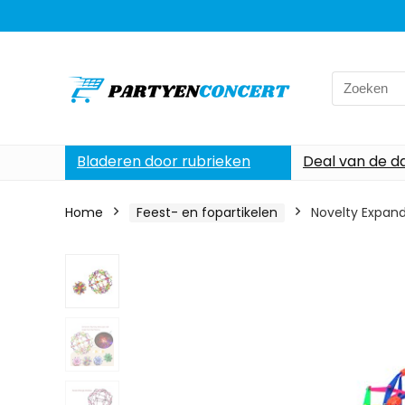
Search
for:
Bladeren door rubrieken
Deal van de d
Home
Feest- en fopartikelen
Novelty Expand