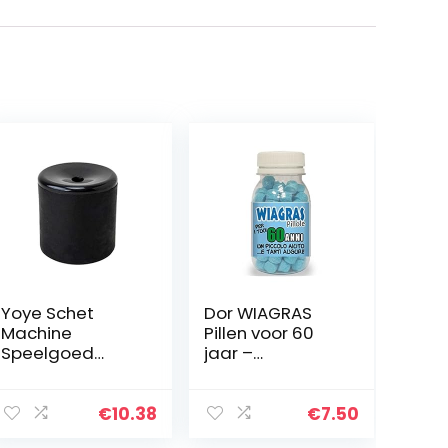
Yoye Schet
Dor WIAGRAS
Machine
Pillen voor 60
Speelgoed
jaar –
Realistische
Schertsartikel
Scheten
geschenkidee
Geluiden
voor
€
10.38
€
7.50
Grappig
verjaardagsfee