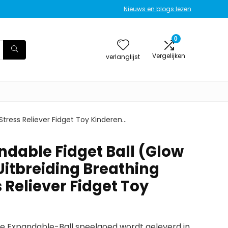
Nieuws en blogs lezen
0
Vergelijken
verlanglijst
Stress Reliever Fidget Toy Kinderen…
ndable Fidget Ball (Glow
Uitbreiding Breathing
 Reliever Fidget Toy
e Expandable-Ball speelgoed wordt geleverd in