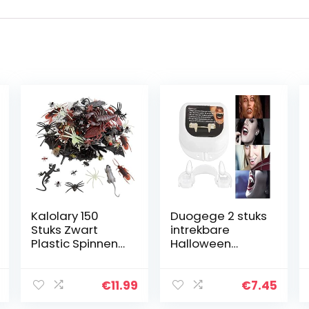
Kalolary 150
Duogege 2 stuks
Stuks Zwart
intrekbare
Plastic Spinnen
Halloween
Bugs Halloween
Vampier Fangs,
Prank Toys,
Fangs Cosplay,
Realistisch Nep
intrekbare
€
11.99
€
7.45
Insect Ratten
bretels,