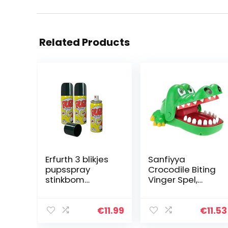
Related Products
Erfurth 3 blikjes
Sanfiyya
pupsspray
Crocodile Biting
stinkbom
Vinger Spel,
fopartikelen
grappig
furzspray (50 ml
speelgoed, leuk
per blik)
cadeau, mond-
€
11.99
€
11.53
tandarts, leuk