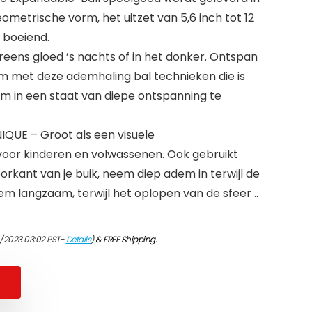
metrische vorm, het uitzet van 5,6 inch tot 12
 boeiend.
reens gloed ’s nachts of in het donker. Ontspan
am met deze ademhaling bal technieken die is
m in een staat van diepe ontspanning te
QUE – Groot als een visuele
oor kinderen en volwassenen. Ook gebruikt
orkant van je buik, neem diep adem in terwijl de
dem langzaam, terwijl het oplopen van de sfeer ..
4/2023 03:02 PST-
Details
)
&
FREE Shipping
.