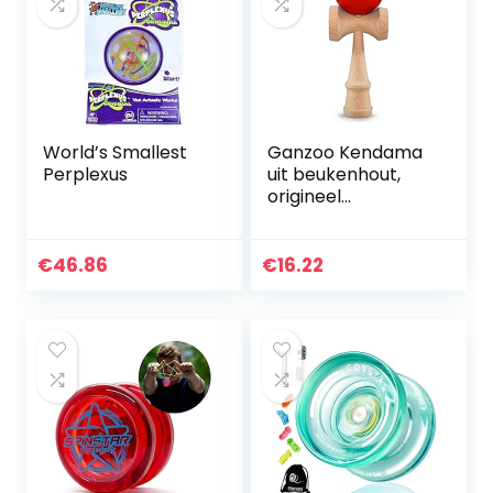
World’s Smallest
Ganzoo Kendama
Perplexus
uit beukenhout,
origineel
traditioneel
Japans speelgoed,
bolspel,
€
46.86
€
16.22
behendigheidsspel
, cadeau