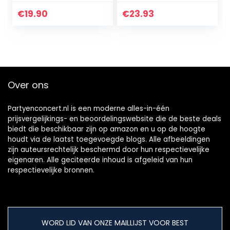
met Arrow jojo)
zw/oranje
(gesorteerde
€
19.90
€
23.93
kleuren)
Over ons
Partyenconcert.nl is een moderne alles-in-één
prijsvergelijkings- en beoordelingswebsite die de beste deals
biedt die beschikbaar zijn op amazon en u op de hoogte
houdt via de laatst toegevoegde blogs. Alle afbeeldingen
zijn auteursrechtelijk beschermd door hun respectievelijke
eigenaren. Alle geciteerde inhoud is afgeleid van hun
respectievelijke bronnen.
WORD LID VAN ONZE MAILLIJST VOOR BEST