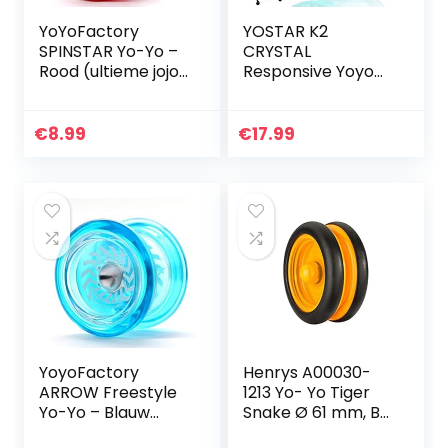
YoYoFactory
YOSTAR K2
SPINSTAR Yo-Yo –
CRYSTAL
Rood (ultieme jojo
Responsive Yoyo
voor beginners)
voor kinderen,
Professionele Yoyo
voor beginners,
€
8.99
€
17.99
Dual Purpose Yo-
yo Vervanging
niet…
YoyoFactory
Henrys A00030-
ARROW Freestyle
1213 Yo- Yo Tiger
Yo-Yo – Blauw
Snake Ø 61 mm, B
(beginner tot pro
27 mm, 50 g,