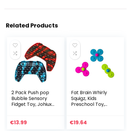
Related Products
2 Pack Push pop
Fat Brain Whirly
Bubble Sensory
Squigz, Kids
Fidget Toy, Johiux
Preschool Toy,
Siliconen Stress
Spinning and
Reliever Speciale
Stacking Toy with
Noden Sensory
Suction, Toy
€
13.99
€
19.64
Toys Angst Relief…
Building Sets,