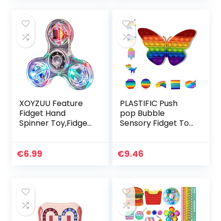
Teething Toy…
XOYZUU Feature
PLASTIFIC Push
Fidget Hand
pop Bubble
Spinner Toy,Fidget
Sensory Fidget Toy
Finger Hand
| Autisme speciale
Spinner,Led Light
behoeften Stress
Fidget Spinner Toy,
Reliever| Angst
€
6.99
€
9.46
Hand Spinner
Relief Toys |
Enkele…
Extrusie…