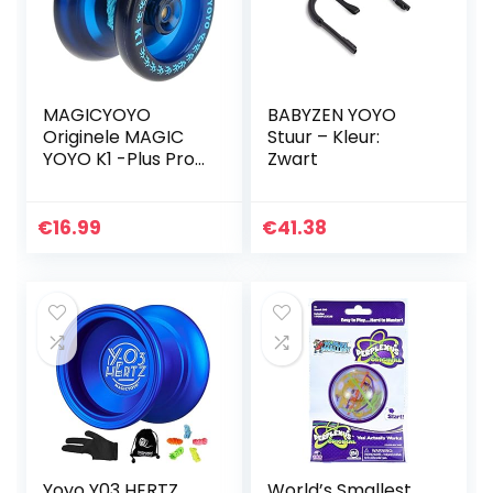
MAGICYOYO
BABYZEN YOYO
Originele MAGIC
Stuur – Kleur:
YOYO K1 -Plus Pro
Zwart
Responsive Yo-yo
voor Kids
Beginners Yoyos
€
16.99
€
41.38
Speelgoed
Geschenken
Gemakkelijk…
Yoyo Y03 HERTZ
World’s Smallest