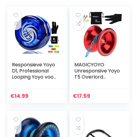
Responsieve Yoyo
MAGICYOYO
D1, Professional
Unresponsive Yoyo
Looping Yoyo voor
T5 Overlord
kinderen Beginner
Aluminium
met 5 Yoyo-
Professionele Yo-
snaren +
Yos Yoyo Ballen
€
14.99
€
17.59
handschoen + tas
met 5 Snaren
(Blauw)
Handschoenen
met Yoyo…