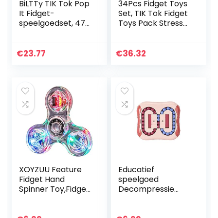
BiLTTy TIK Tok Pop
34Pcs Fidget Toys
It Fidget-
Set, TIK Tok Fidget
speelgoedset, 47-
Toys Pack Stress
delig, sensorisch
ReliefSensory Toy
speelgoed, push-
Keyboard Pop
pop-blaas,
Push Bubble
€
23.77
€
36.32
sensorisch
Speelgoed Set
speelgoed, ADHD…
voor…
XOYZUU Feature
Educatief
Fidget Hand
speelgoed
Spinner Toy,Fidget
Decompressie
Finger Hand
Roterende Magic
Spinner,Led Light
Bean Speelgoed