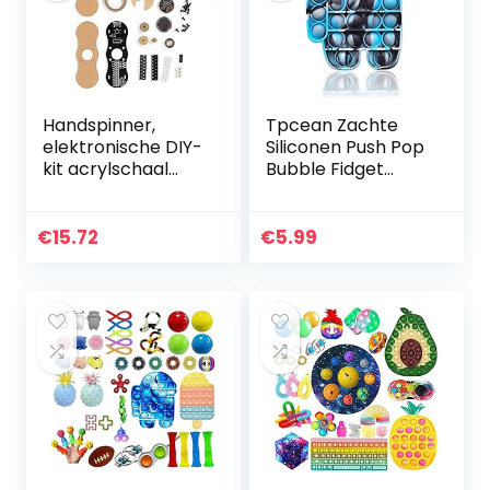
Handspinner,
Tpcean Zachte
elektronische DIY-
Siliconen Push Pop
kit acrylschaal
Bubble Fidget
vingertopgyro met
Sensorische Tool
coole en
onder ons Popping
gevarieerde led-
Bubble Poppet
€
15.72
€
5.99
lichteffecten voor
Fidget Toi Fidget
kinderen en…
voor…