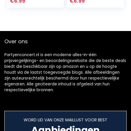
Fidget Spinner Toy,
Draaibare Kleine
€
6.99
€
6.99
Hand Spinner
Kralen Fidget
Enkele…
Spinner Magische
Kubus…
Over ons
Partyenconcert.nl is een moderne alles-in-één
prijsvergelijkings- en beoordelingswebsite die de beste deals
biedt die beschikbaar zijn op amazon en u op de hoogte
houdt via de laatst toegevoegde blogs. Alle afbeeldingen
zijn auteursrechtelijk beschermd door hun respectievelijke
eigenaren. Alle geciteerde inhoud is afgeleid van hun
respectievelijke bronnen.
WORD LID VAN ONZE MAILLIJST VOOR BEST
Aanbiedingen