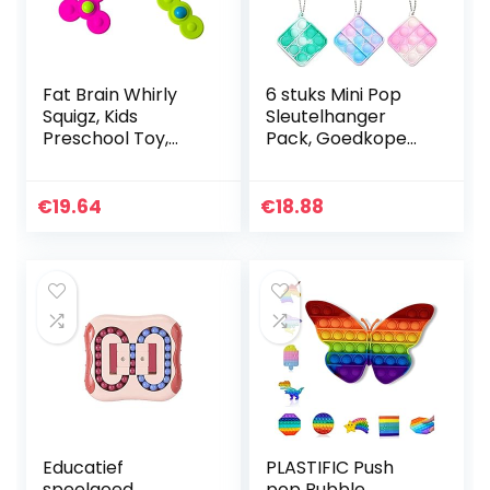
Fat Brain Whirly
6 stuks Mini Pop
Squigz, Kids
Sleutelhanger
Preschool Toy,
Pack, Goedkope
Spinning and
Sensorische
Stacking Toy with
fidgetspeeltjes Set,
Suction, Toy
Push Bubble
€
19.64
€
18.88
Building Sets,
Eenvoudig Dimple
Teething Toy…
Speelgoed…
Educatief
PLASTIFIC Push
speelgoed
pop Bubble