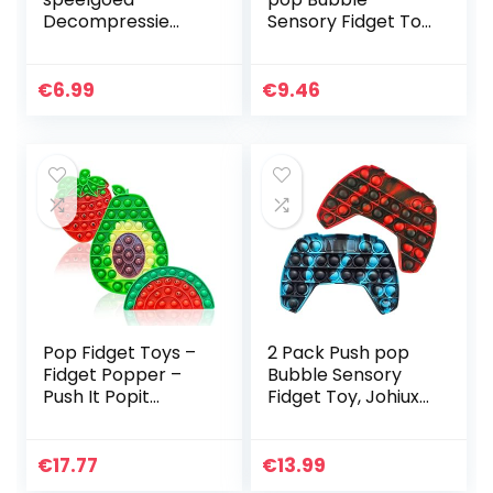
Decompressie
Sensory Fidget Toy
Roterende Magic
| Autisme speciale
Bean Speelgoed
behoeften Stress
Draaibare Kleine
Reliever| Angst
€
6.99
€
9.46
Kralen Fidget
Relief Toys |
Spinner Magische
Extrusie…
Kubus…
Pop Fidget Toys –
2 Pack Push pop
Fidget Popper –
Bubble Sensory
Push It Popit
Fidget Toy, Johiux
Sensory Toy Pack
Siliconen Stress
voor kinderen –
Reliever Speciale
Poppers
Noden Sensory
€
17.77
€
13.99
Speelgoed voor
Toys Angst Relief…