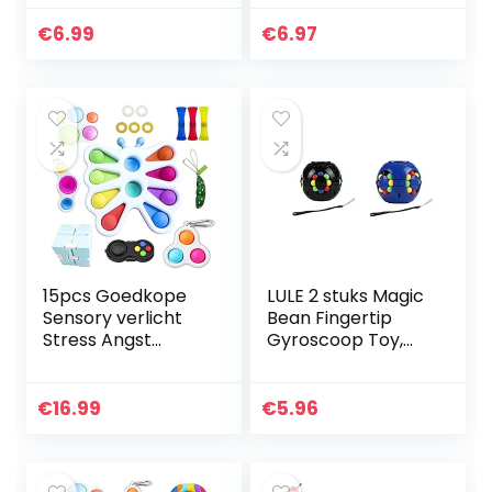
sensorisch
speciale
speelgoed, anti-
behoeften stil
€
6.99
€
6.97
stress fidget
klaslokaal
speelgoed…
(pompoen)
15pcs Goedkope
LULE 2 stuks Magic
Sensory verlicht
Bean Fingertip
Stress Angst
Gyroscoop Toy,
Vlinder Eenvoudige
Magic Roterende
Dimple Speciale
Cube Fidget Toy,
Noden Figetget
Gekleurde Bead
€
16.99
€
5.96
Speelgoed
Puzzle Roterende
Set,Sensory…
Gyro…