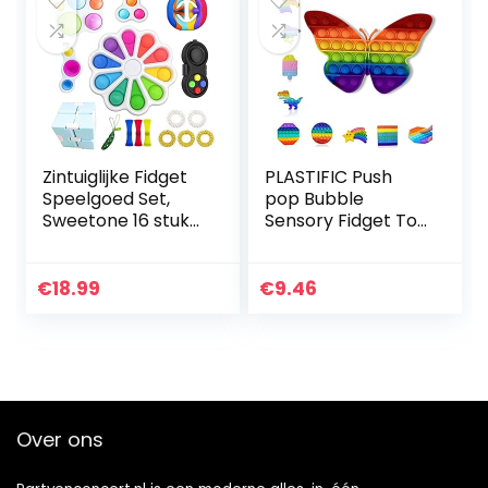
Zintuiglijke Fidget
PLASTIFIC Push
Speelgoed Set,
pop Bubble
Sweetone 16 stuks
Sensory Fidget Toy
Flower Fidget Toys
| Autisme speciale
Pack Goedkoop
behoeften Stress
met eenvoudige
Reliever| Angst
€
18.99
€
9.46
Dimple, Bubble…
Relief Toys |
Extrusie…
Over ons