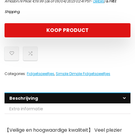
Amazon.nl Price:
€
19.99
(as of 09/04/2023 02:41 PST-
Details
)
&
FREE
Shipping
.
KOOP PRODUCT
Categories:
Fidgetspeeltjes
,
Simple Dimple Fidgetspeeltjes
Beschrijving
Extra informatie
【Veilige en hoogwaardige kwaliteit】 Veel plezier