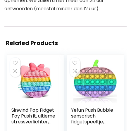
opnemen. We zullen u niet meer dan 24 uur
antwoorden (meestal minder dan 12 uur).
Related Products
Sinwind Pop Fidget
Yefun Push Bubble
Toy Push it, ultieme
sensorisch
stressverlichter,
fidgetspeeltje,
pop bubble,
stressverlichting