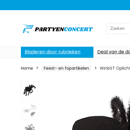
Search
for:
Bladeren door rubrieken
Deal van de d
Home
Feest- en fopartikelen
WinbST Oplicht