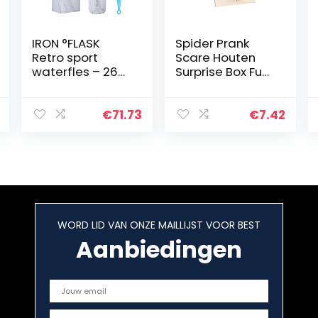
IRON °FLASK
Spider Prank
Retro sport
Scare Houten
waterfles – 26
Surprise Box Fun
oz, vacuüm
Joke Gags &
geïsoleerd
Voor Gift Party
roestvrij staal,
Favors
€
71.73
€
7.42
warm koud,
dubbelwandig,
thermomok,
cola…
WORD LID VAN ONZE MAILLIJST VOOR BEST
Aanbiedingen