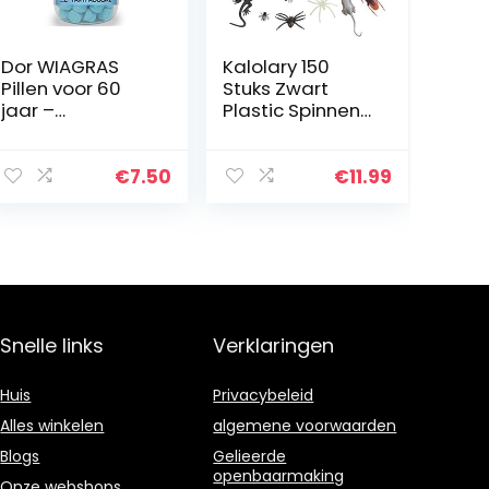
Dor WIAGRAS
Kalolary 150
Pillen voor 60
Stuks Zwart
jaar –
Plastic Spinnen
Schertsartikel
Bugs Halloween
geschenkidee
Prank Toys,
voor
Realistisch Nep
€
7.50
€
11.99
verjaardagsfee
Insect Ratten
st
Vleermuizen…
Snelle links
Verklaringen
Huis
Privacybeleid
Alles winkelen
algemene voorwaarden
Blogs
Gelieerde
openbaarmaking
Onze webshops