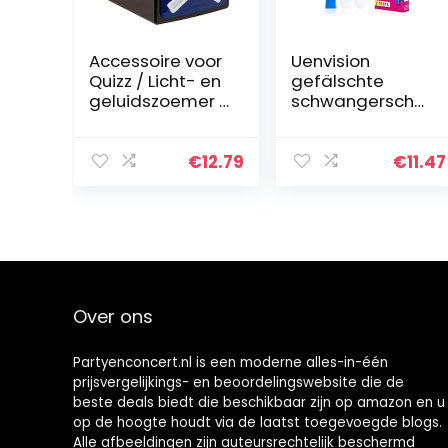
Accessoire voor
Uenvision
Quizz / Licht- en
gefälschte
geluidszoemer /
schwangerscha
Afmetingen: 12 x
ftstest positiv –
9,5 x 11 cm
schabernack,
prank, gag, 2er-
€
12.79
€
11.47
pack
Over ons
Partyenconcert.nl is een moderne alles-in-één
prijsvergelijkings- en beoordelingswebsite die de
beste deals biedt die beschikbaar zijn op amazon en u
op de hoogte houdt via de laatst toegevoegde blogs.
Alle afbeeldingen zijn auteursrechtelijk beschermd