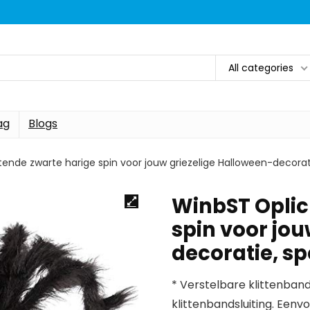
All categories
ag
Blogs
ende zwarte harige spin voor jouw griezelige Halloween-decorati
WinbST Oplic
spin voor jo
decoratie, sp
* Verstelbare klittenband
klittenbandsluiting. Eenvo