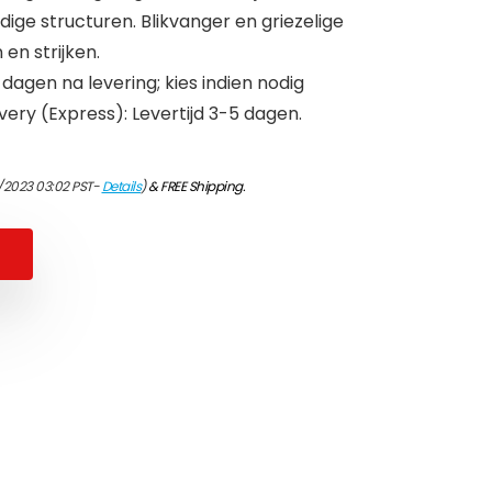
dige structuren. Blikvanger en griezelige
en strijken.
 dagen na levering; kies indien nodig
ivery (Express): Levertijd 3-5 dagen.
/2023 03:02 PST-
Details
)
&
FREE Shipping
.