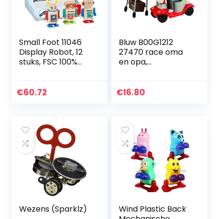
Small Foot 11046
Bluw B00G1212
Display Robot, 12
27470 race oma
stuks, FSC 100%
en opa,
gecertificeerd,
opwindspeelgoed,
opwindspeelgoed
kunststof, set van
van houten
2 grannies, cadeau
€
60.72
€
16.80
speelgoed,
voor grootouders…
meerkleurig
Wezens (Sparklz)
Wind Plastic Back
Mechanische