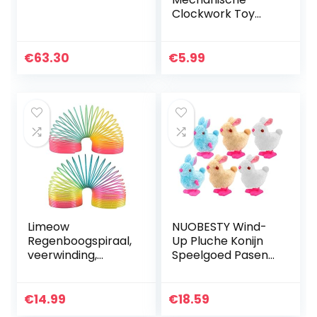
Clockwork Toy
Collectible
€
63.30
€
5.99
Limeow
NUOBESTY Wind-
Regenboogspiraal,
Up Pluche Konijn
veerwinding,
Speelgoed Pasen
Spring Coil,
Wind Up
regenboogspiraal,
Speelgoed 6 Stuks
lente, magie
Pasen Uurwerk
€
14.99
€
18.59
regenboogspiraal,
Speelgoed Wind