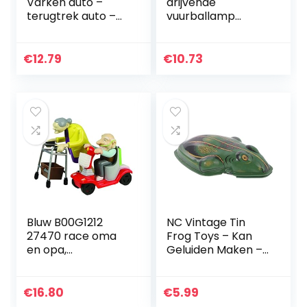
Varken auto –
drijvende
terugtrek auto –
vuurballamp
FSC – Houten
Artificial Fire Flame
speelgoed vanaf 1
met duidelijke
jaar
draagbare stand
€
12.79
€
10.73
Creative
Halloween Decor…
Bluw B00G1212
NC Vintage Tin
27470 race oma
Frog Toys – Kan
en opa,
Geluiden Maken –
opwindspeelgoed,
voor Home
kunststof, set van
Collection Display
2 grannies, cadeau
Kids Gifts
€
16.80
€
5.99
voor grootouders…