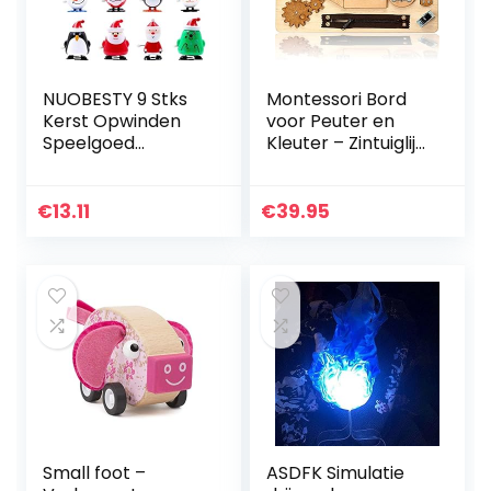
NUOBESTY 9 Stks
Montessori Bord
Kerst Opwinden
voor Peuter en
Speelgoed
Kleuter – Zintuiglijk
Assortiment
Houten Speelgoed
Snoman Rendieren
voor Kinderen
Santa Uurwerk
vanaf 3 jaar –
€
13.11
€
39.95
Speelgoed
Educatief Reis…
Kerstsok
Vulstoffen Goody…
Small foot –
ASDFK Simulatie