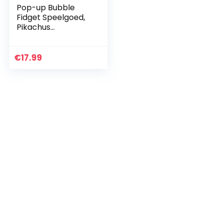
Pop-up Bubble
Fidget Speelgoed,
Pikachus
fidgetspeelgoed
voor kinderen
volwassenen,
€
17.99
bubbelpopper
fidgetspeeltje
stress…