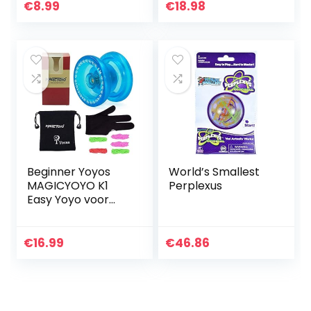
All Yo-Yos, Spare
snaren,
€
8.99
€
18.98
Strings)
handschoen, tas
(donkerblauw)
Beginner Yoyos
World’s Smallest
MAGICYOYO K1
Perplexus
Easy Yoyo voor
kinderen
Responsive Yo-yo
Plastic Yo Yo Set
€
16.99
€
46.86
Crystal Blue