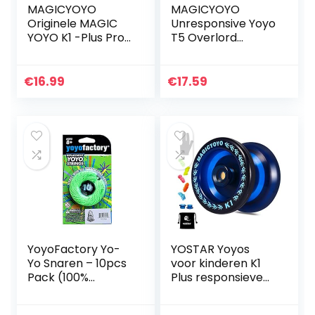
MAGICYOYO
MAGICYOYO
Originele MAGIC
Unresponsive Yoyo
YOYO K1 -Plus Pro
T5 Overlord
Responsive Yo-yo
Aluminium
voor Kids
Professionele Yo-
Beginners Yoyos
Yos Yoyo Ballen
€
16.99
€
17.59
Speelgoed
met 5 Snaren
Geschenken
Handschoenen
Gemakkelijk…
met Yoyo…
YoyoFactory Yo-
YOSTAR Yoyos
Yo Snaren – 10pcs
voor kinderen K1
Pack (100%
Plus responsieve
Polyester, Groen
Yoyo Duurzame
Color, Works With
Yoyo met 5