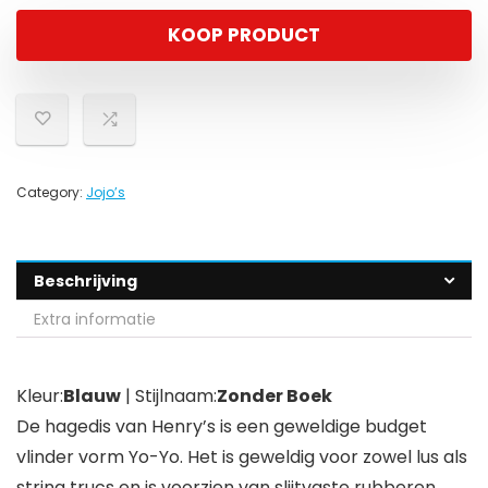
KOOP PRODUCT
Category:
Jojo’s
Beschrijving
Extra informatie
Kleur:
Blauw
| Stijlnaam:
Zonder Boek
De hagedis van Henry’s is een geweldige budget
vlinder vorm Yo-Yo. Het is geweldig voor zowel lus als
string trucs en is voorzien van slijtvaste rubberen