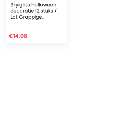
Bryights Halloween
decoratie 12 stuks /
Lot Grappige
vervalste kakkerlak
Halloween
decoratie grap
€
14.08
joker noviteit…