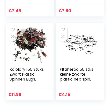
Vampier Fangs,
geschenkidee voor
Fangs Cosplay,
verjaardagsfeest
intrekbare bretels,
€
7.45
€
7.50
herbruikbare
Halloween
Cosplay…
Kalolary 150 Stuks
Fltaheroo 50 stks
Zwart Plastic
kleine zwarte
Spinnen Bugs
plastic nep spin
Halloween Prank
speelgoed
Toys, Realistisch
Halloween
Nep Insect Ratten
grappige grap
€
11.99
€
4.15
Vleermuizen…
prank rekwisieten
HC