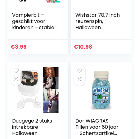
Vampierbit –
Wishstar 78,7 inch
geschikt voor
reuzenspin,
kinderen – stabiel
Halloween
& ongevaarlijk –
decoratie
vampiertanden
reuzenspin,
Halloween Dracula
Halloween
€
3.99
€
10.98
Vampierbit om op
decoratie tuin, spin
te…
pluche zwart,
carnaval…
Duogege 2 stuks
Dor WIAGRAS
intrekbare
Pillen voor 60 jaar
Halloween
– Schertsartikel