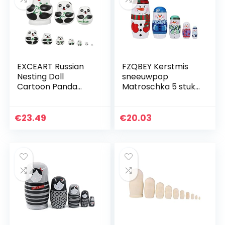
EXCEART Russian
FZQBEY Kerstmis
Nesting Doll
sneeuwpop
Cartoon Panda
Matroschka 5 stuks
Russische Houten
Matroschka
Nestelen Poppen
poppen hout
Matryoshka
stapelpoppen,
€
23.49
€
20.03
Stacking Hout
hout Kerstmis
Genest Set Voor…
sneeuwpop nesting
dolls…