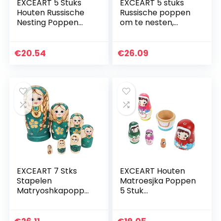
EXCEART 5 Stuks
EXCEART 5 stuks
Houten Russische
Russische poppen
Nesting Poppen
om te nesten,
Bloem Matroesjka
kleurrijke
Pop Speelgoed
Matrjoschka-pop,
Stapelen Wensen
houten pop,
€
20.54
€
26.09
Russische Poppen
speelgoed, cadeau,
Kids…
pop om te…
EXCEART 7 Stks
EXCEART Houten
Stapelen
Matroesjka Poppen
Matryoshkapoppe
5 Stuk
n Meisje Patroon
Handgeschilderde
Houten Nestelen
Russische Nesting
Poppen Russische
Dolls Stapelen Pop