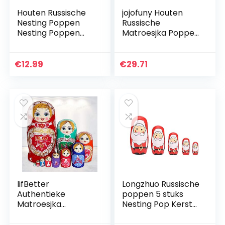
Houten Russische
jojofuny Houten
Nesting Poppen
Russische
Nesting Poppen
Matroesjka Poppen
Russische
Unpainted
Handgemaakte
Russische Poppen
Cartoon Pop
Blanco Matroesjka
€
12.99
€
29.71
Matroesjka Pop
Poppen
Gift Cartoon
Handgemaakte In
Houten…
Rusland…
lifBetter
Longzhuo Russische
Authentieke
poppen 5 stuks
Matroesjka
Nesting Pop Kerst
Matroesjka Poppen
Handbeschilderd
10 Nesting Poppen
Leuke Houten