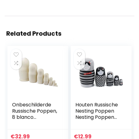
Related Products
Onbeschilderde
Houten Russische
Russische Poppen,
Nesting Poppen
8 blanco
Nesting Poppen
Matroesjka-
Russische
Poppen
Handgemaakte
Handgemaakt in
Cartoon Pop
€
32.99
€
12.99