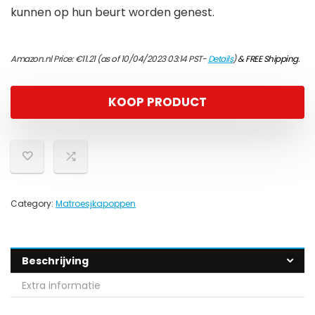
kunnen op hun beurt worden genest.
Amazon.nl Price:
€
11.21
(as of 10/04/2023 03:14 PST-
Details
)
&
FREE Shipping
.
KOOP PRODUCT
Category:
Matroesjkapoppen
Beschrijving
Extra informatie