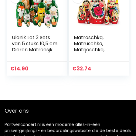
Ulanik Lot 3 Sets
Matroschka,
van 5 stuks 10,5 cm
Matruschka,
Dieren Matroesjka
Matrjoschka,
Leeftijd 3 + nesten
Babuschka 7-delig
Pop Hand
Geschilderd
€
14.90
€
32.74
Slavische Pop…
Over ons
Partyenconcert.nl is een moderne alles-in-één
prijsvergelijkings- en beoordelingswebsite die de beste deals