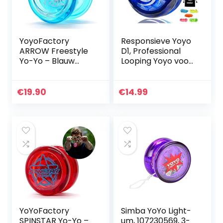
YoyoFactory
Responsieve Yoyo
ARROW Freestyle
D1, Professional
Yo-Yo – Blauw
Looping Yoyo voor
(beginner tot pro
kinderen Beginner
met Arrow jojo)
met 5 Yoyo-
snaren +
€
19.90
€
14.99
handschoen + tas
(Blauw)
YoYoFactory
Simba YoYo Light-
SPINSTAR Yo-Yo –
um, 107230569, 3-