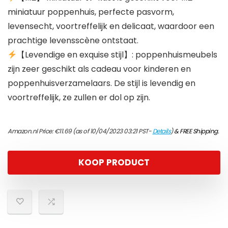
miniatuur poppenhuis, perfecte pasvorm,
levensecht, voortreffelijk en delicaat, waardoor een
prachtige levensscène ontstaat.
【Levendige en exquise stijl】: poppenhuismeubels
zijn zeer geschikt als cadeau voor kinderen en
poppenhuisverzamelaars. De stijl is levendig en
voortreffelijk, ze zullen er dol op zijn.
Amazon.nl Price:
€
11.69
(as of 10/04/2023 03:21 PST-
Details
)
&
FREE Shipping
.
KOOP PRODUCT