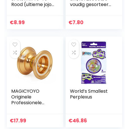
Rood (ultieme jojo
voudig gesorteerd,
voor beginners)
er wordt slechts
één artikel
geleverd, met
€
8.99
€
7.80
lichteffect,
vrijloop…
MAGICYOYO
World’s Smallest
Originele
Perplexus
Professionele
Yoyos voor
Kinderen
Geavanceerde
€
17.99
€
46.86
Niveau Magic Yoyo