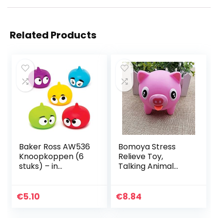
Related Products
Baker Ross AW536
Bomoya Stress
Knoopkoppen (6
Relieve Toy,
stuks) – in
Talking Animal
verschillende
Tong Out Toy
kleuren – om uit te
Stress Relieve
rekken en te
Zachte Squeeze
€
5.10
€
8.84
knijpen – perfect
Toy Fidget Hand
als kleine…
Ball Toy voor Kids…