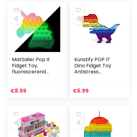
MatSailer Pop It
Kunstify POP IT
Fidget Toy,
Dino Fidget Toy
fluorescerend
Antistress
popet speelgoed,
speelgoed voor
push pop bubbels,
volwassenen en
anti-stress
kinderen, anti-
€
8.99
€
6.99
speelgoed,
stress sensor, pop
sensorisch…
it fidgettoys…