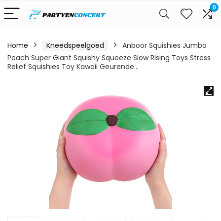
0
Home
Kneedspeelgoed
Anboor Squishies Jumbo
Peach Super Giant Squishy Squeeze Slow Rising Toys Stress
Relief Squishies Toy Kawaii Geurende…