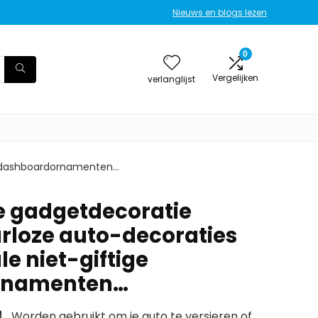
Nieuws en blogs lezen
0
Vergelijken
verlanglijst
ige dashboardornamenten…
e gadgetdecoratie
urloze auto-decoraties
le niet-giftige
rnamenten…
orden gebruikt om je auto te versieren of