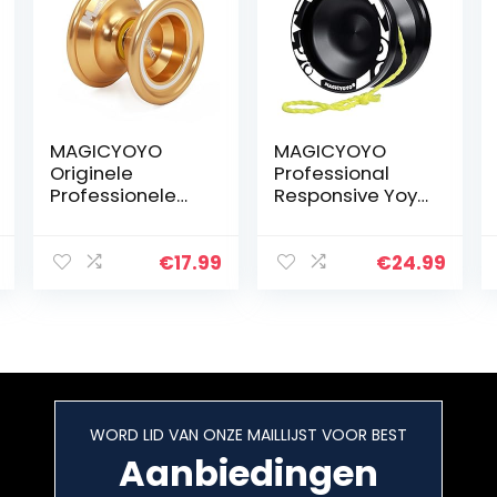
MAGICYOYO
MAGICYOYO
Originele
Professional
Professionele
Responsive Yoyo
Yoyos voor
V3, Yoyo van
Kinderen
metaallegering
Geavanceerde
voor kinderen
€
17.99
€
24.99
Niveau Magic
Beginner +
Yoyo Niet-
vervangende
reagerende N6
niet-
Magistraat…
reagerende…
WORD LID VAN ONZE MAILLIJST VOOR BEST
Aanbiedingen