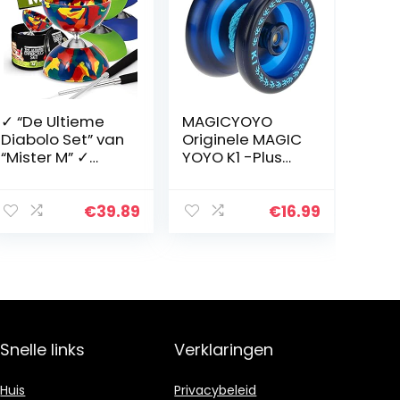
✓ “De Ultieme
MAGICYOYO
Diabolo Set” van
Originele MAGIC
“Mister M” ✓
YOYO K1 -Plus
Diabolo ✓
Pro Responsive
Aluminiumstave
Yo-yo voor Kids
n ✓ Gratis Online
Beginners Yoyos
€
39.89
€
16.99
Video ✓ een
Speelgoed
geschenkverpak
Geschenken
king
Gemakkelijk…
(Camouflage)
Snelle links
Verklaringen
Huis
Privacybeleid