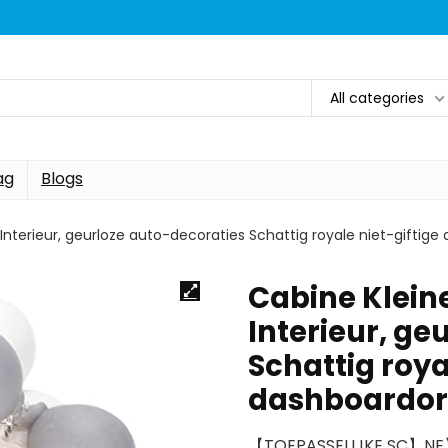
All categories
ag
Blogs
Interieur, geurloze auto-decoraties Schattig royale niet-gift
Cabine Klein
Interieur, ge
Schattig roya
dashboardo
【TOEPASSELIJKE SC】NE】 W