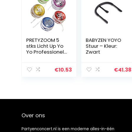
PRETYZOOM 5
BABYZEN YOYO
stks Licht Up Yo
Stuur – Kleur:
Yo Professionele
Zwart
Responsive
Kogellager Yoyo
voor Kinderen
€
10.53
€
41.38
Beginners
Geavanceerde
String Yo…
Over ons
Partyenconcert.nl is een moderne alles-in-één