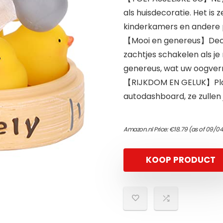
als huisdecoratie. Het i
kinderkamers en andere 
【Mooi en genereus】Deco
zachtjes schakelen als j
genereus, wat uw oogverm
【RIJKDOM EN GELUK】Plaat
autodashboard, ze zullen 
Amazon.nl Price:
€
18.79
(as of 09/0
KOOP PRODUCT