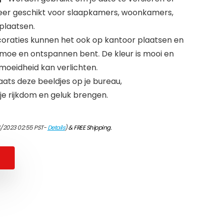
s zeer geschikt voor slaapkamers, woonkamers,
plaatsen.
raties kunnen het ook op kantoor plaatsen en
e moe en ontspannen bent. De kleur is mooi en
oeidheid kan verlichten.
s deze beeldjes op je bureau,
je rijkdom en geluk brengen.
4/2023 02:55 PST-
Details
)
&
FREE Shipping
.