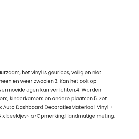
zaam, het vinyl is geurloos, veilig en niet
j heen en weer zwaaien.3. Kan het ook op
 vermoeide ogen kan verlichten.4. Worden
ers, kinderkamers en andere plaatsen.5. Zet
pe: Auto Dashboard DecoratiesMateriaal: Vinyl +
sis4 x beeldjes< a>Opmerking:Handmatige meting,