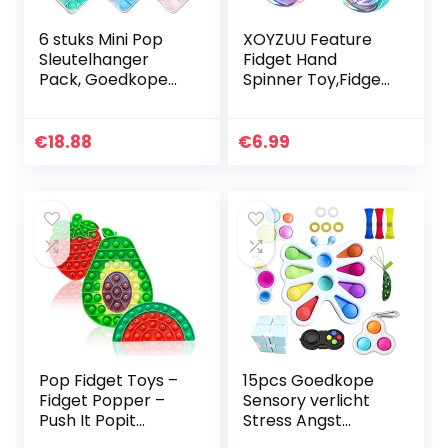
6 stuks Mini Pop
XOYZUU Feature
Sleutelhanger
Fidget Hand
Pack, Goedkope
Spinner Toy,Fidget
Sensorische
Finger Hand
fidgetspeeltjes Set,
Spinner,Led Light
Push Bubble
Fidget Spinner Toy,
€
18.88
€
6.99
Eenvoudig Dimple
Hand Spinner
Speelgoed…
Enkele…
Pop Fidget Toys –
15pcs Goedkope
Fidget Popper –
Sensory verlicht
Push It Popit
Stress Angst
Sensory Toy Pack
Vlinder Eenvoudige