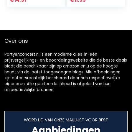
€
14.97
€
11.99
Squeeze, Trek en
decompressie,
Stretch…
antistress (10 x 8 x
11 cm)
Over ons
Partyenconcert.nl is een moderne alles-in-één
prijsvergelijkings- en beoordelingswebsite die de beste deals
biedt die beschikbaar zijn op amazon en u op de hoogte
houdt via de laatst toegevoegde blogs. Alle afbeeldingen
zijn auteursrechtelijk beschermd door hun respectievelijke
eigenaren. Alle geciteerde inhoud is afgeleid van hun
respectievelijke bronnen.
WORD LID VAN ONZE MAILLIJST VOOR BEST
Aanbiedingen