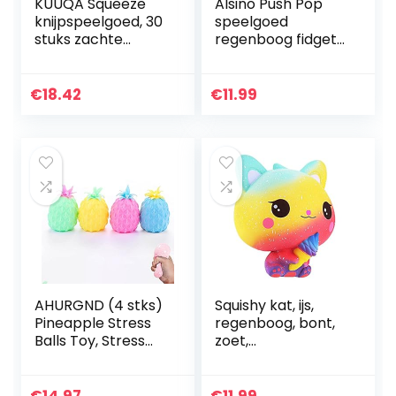
KUUQA Squeeze
Alsino Push Pop
knijpspeelgoed, 30
speelgoed
stuks zachte
regenboog fidget
squishies paasei-
popper voor
vullingen,
kinderen
speelgoed, leuke
antistress ADHD
€
18.42
€
11.99
mini-panda, kat,
(vierkant)
konijnen…
AHURGND (4 stks)
Squishy kat, ijs,
Pineapple Stress
regenboog, bont,
Balls Toy, Stress
zoet,
Relief Squeeze
kinderspeelgoed,
Stretchy Ball,
langzaam
Fidget Toy,
stijgende