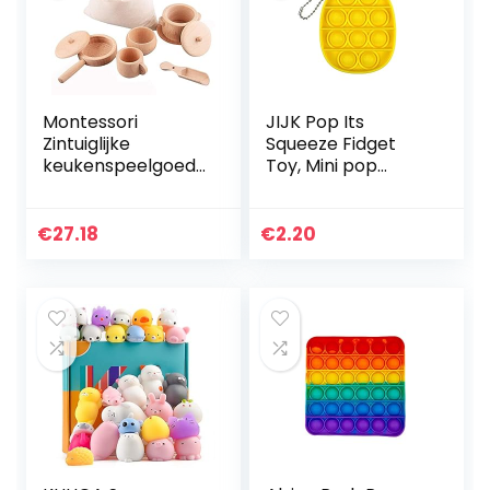
Montessori
JIJK Pop Its
Zintuiglijke
Squeeze Fidget
keukenspeelgoed,
Toy, Mini pop
houten
Bubble Sensory
sensorische
Toy, Siliconen
vuilnisbak
sleutelhanger
€
27.18
€
2.20
gereedschap voor
Squeeze Toy voor
peuters, houten
portemonnee…
sensorische…