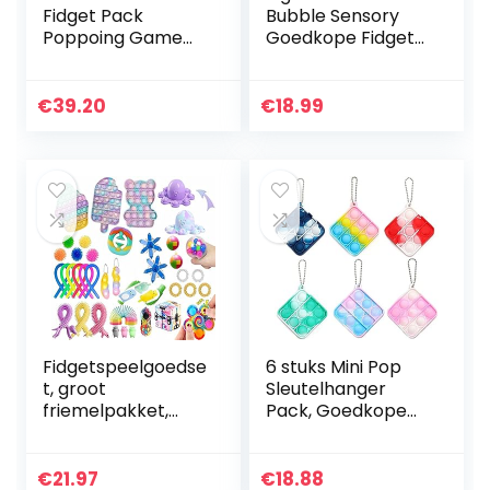
Fidget Pack
Bubble Sensory
Poppoing Game
Goedkope Fidget
Fidget Speelgoed
Pop Reuze
Set Decompressie
Speelgoed Set
Speelgoed Kit,
(Kleurrijke
€
39.20
€
18.99
Trendy Hot Pop
Vierkant)
Bubble…
Fidgetspeelgoedse
6 stuks Mini Pop
t, groot
Sleutelhanger
friemelpakket,
Pack, Goedkope
met kubus
Sensorische
marmeren mesh
fidgetspeeltjes Set,
pop sensorische
Push Bubble
€
21.97
€
18.88