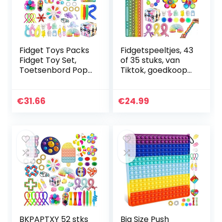
Fidget Toys Packs
Fidgetspeeltjes, 43
Fidget Toy Set,
of 35 stuks, van
Toetsenbord Pop
Tiktok, goedkoop
in It Tube Dimple
sensorisch
Pack Mini Poppet
speelgoed,
Figetget Spinners,
drukken,
€
31.66
€
24.99
Popitsfidgets…
bubbeltjes, pop,
tegen stress…
BKPAPTXY 52 stks
Big Size Push