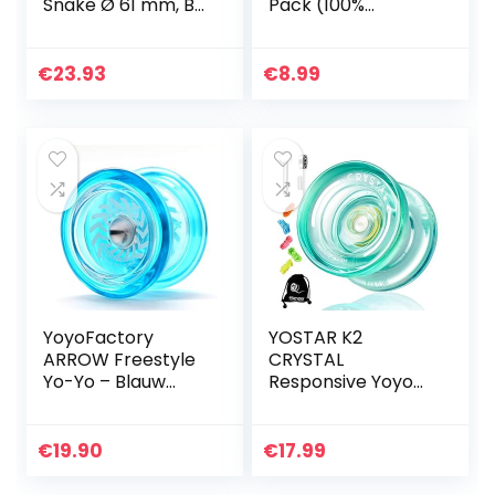
Snake Ø 61 mm, B
Pack (100%
27 mm, 50 g,
Polyester, Groen
zw/oranje
Color, Works With
(gesorteerde
All Yo-Yos, Spare
€
23.93
€
8.99
kleuren)
Strings)
YoyoFactory
YOSTAR K2
ARROW Freestyle
CRYSTAL
Yo-Yo – Blauw
Responsive Yoyo
(beginner tot pro
voor kinderen,
met Arrow jojo)
Professionele Yoyo
voor beginners,
€
19.90
€
17.99
Dual Purpose Yo-
yo Vervanging