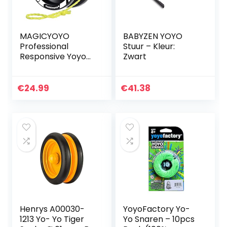
MAGICYOYO
BABYZEN YOYO
Professional
Stuur – Kleur:
Responsive Yoyo
Zwart
V3, Yoyo van
metaallegering
voor kinderen
€
24.99
€
41.38
Beginner +
vervangende niet-
reagerende…
Henrys A00030-
YoyoFactory Yo-
1213 Yo- Yo Tiger
Yo Snaren – 10pcs