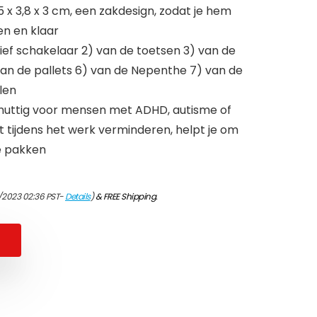
 x 3,8 x 3 cm, een zakdesign, zodat je hem
n en klaar
usief schakelaar 2) van de toetsen 3) van de
an de pallets 6) van de Nepenthe 7) van de
len
s nuttig voor mensen met ADHD, autisme of
t tijdens het werk verminderen, helpt je om
e pakken
/2023 02:36 PST-
Details
)
&
FREE Shipping
.