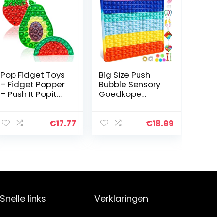
Pop Fidget Toys
Big Size Push
– Fidget Popper
Bubble Sensory
– Push It Popit
Goedkope
Sensory Toy
Fidget Pop
Pack voor
Reuze
kinderen –
Speelgoed Set
€
17.77
€
18.99
Poppers
(Kleurrijke
Speelgoed voor
Vierkant)
stress, angst…
Snelle links
Verklaringen