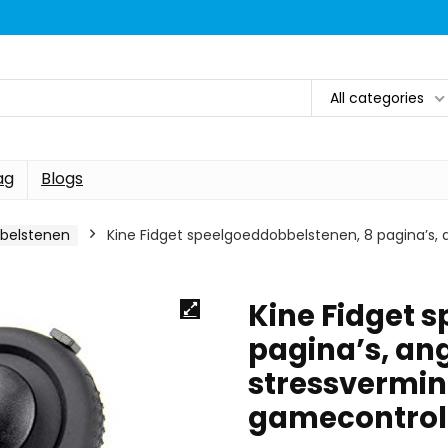
All categories
ag
Blogs
bbelstenen
Kine Fidget speelgoeddobbelstenen, 8 pagina’s, 
Kine Fidget 
pagina’s, an
stressvermind
gamecontrol