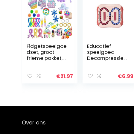
Fidgetspeelgoe
Educatief
dset, groot
speelgoed
friemelpakket,
Decompressie
met kubus
Roterende
marmeren
Magic Bean
mesh pop
Speelgoed
€
21.97
€
6.99
sensorische buis
Draaibare Kleine
sleutelhanger
Kralen Fidget
fidgetblok anti…
Spinner
Magische
Kubus…
Over ons