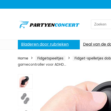
Search
for:
Bladeren door rubrieken
Deal van de d
Home
Fidgetspeeltjes
Fidget-spelletjes do
gamecontroller voor ADHD…