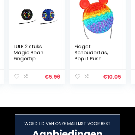
LULE 2 stuks
Fidget
Magic Bean
Schoudertas,
Fingertip
Pop it Push
Gyroscoop Toy,
Bubble Fidget
Magic
Sensory Toy
Roterende Cube
Bag, Siliconen
€
5.96
€
10.05
Fidget Toy,
Cross Body Bag,
Gekleurde Bead
Stress Relief en
Puzzle
Anti-Angst…
Roterende
Gyro…
WORD LID VAN ONZE MAILLIJST VOOR BEST
Aanbiedingen