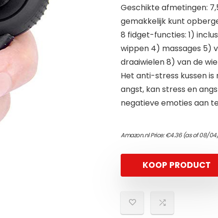
Geschikte afmetingen: 7,5
gemakkelijk kunt opberge
8 fidget-functies: 1) incl
wippen 4) massages 5) v
draaiwielen 8) van de wie
Het anti-stress kussen i
angst, kan stress en angs
negatieve emoties aan t
Amazon.nl Price:
€
4.36
(as of 08/04
KOOP PRODUCT