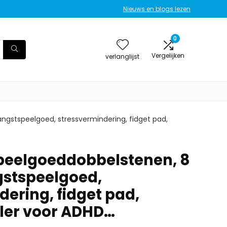
Nieuws en blogs lezen
0
Vergelijken
verlanglijst
angstspeelgoed, stressvermindering, fidget pad,
speelgoeddobbelstenen, 8
gstspeelgoed,
ering, fidget pad,
ler voor ADHD…