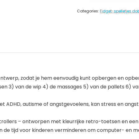
Categories:
Fidget-spelletjes do
akontwerp, zodat je hem eenvoudig kunt opbergen en opbe
etsen 3) van de wip 4) de massages 5) van de pallets 6) v
et ADHD, autisme of angstgevoelens, kan stress en angst
trollers – ontworpen met kleurrijke retro-toetsen en ee
an de tijd voor kinderen verminderen om computer- en m