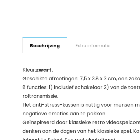
Beschrijving
Extra informatie
Kleur:
zwart.
Geschikte afmetingen: 7,5 x 3,8 x 3 cm, een z
8 functies: 1) inclusief schakelaar 2) van de to
roltransmissie.
Het anti-stress-kussen is nuttig voor mensen m
negatieve emoties aan te pakken.
Geïnspireerd door klassieke retro videospelcon
denken aan de dagen van het klassieke spel. K
Inhoud: 1 x Fidget Toy met sleutelband.