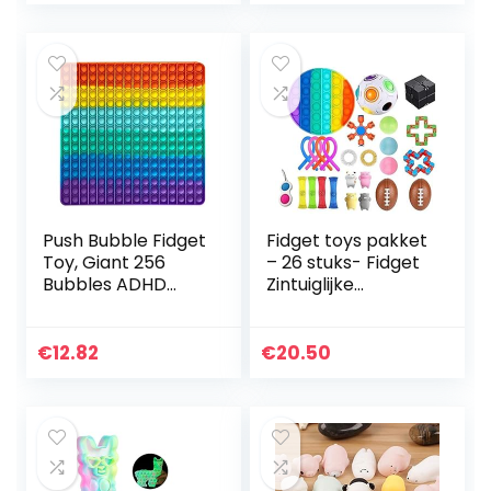
autistische
en…
volwassenen…
Push Bubble Fidget
Fidget toys pakket
Toy, Giant 256
– 26 stuks- Fidget
Bubbles ADHD
Zintuiglijke
Autisme Speciale
Speelgoed Set
Behoeften Stress
Stress Relief
Reliever Angst
Speelgoed
€
12.82
€
20.50
Relief Speelgoed,
Autisme Angst
Anti…
Relief Stress Pop…