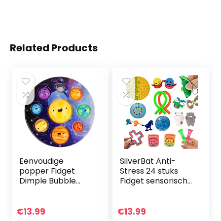
Related Products
Eenvoudige
SilverBat Anti-
popper Fidget
Stress 24 stuks
Dimple Bubble
Fidget sensorisch
Toys, Planet
speelgoed set
Dimple Figet
voor kinderen en
bevredigend
volwassenen voor
€
13.99
€
13.99
speelgoed,
stressverlichting