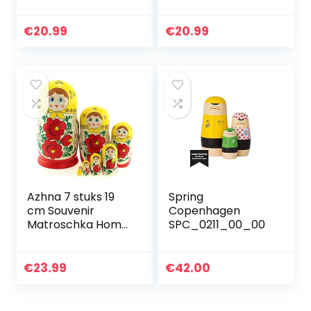
Speelgoed Nesting
Poppen DIY Craft
Babushka Poppen
Onvoltooide Blank
Ornamenten
Matroesjka
€
20.99
€
20.99
Stapelen Geneste
Poppen…
Azhna 7 stuks 19
Spring
cm Souvenir
Copenhagen
Matroschka Home
SPC_0211_00_00
Decor Collection
Classic Style
Nesting pop met
€
23.99
€
42.00
de hand
geschilderde…