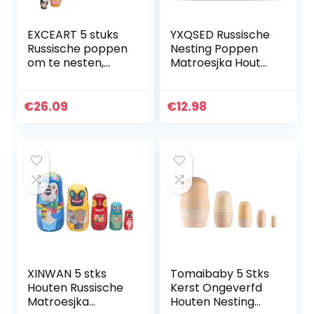
EXCEART 5 stuks
YXQSED Russische
Russische poppen
Nesting Poppen
om te nesten,
Matroesjka Hout
kleurrijke
Stapelen Geneste
Matrjoschka-pop,
Set
houten pop,
Handgemaakte
€
26.09
€
12.98
speelgoed,
Kerst Home Room
cadeau, pop om
Decoratie
te…
Halloween…
XINWAN 5 stks
Tomaibaby 5 Stks
Houten Russische
Kerst Ongeverfd
Matroesjka
Houten Nesting