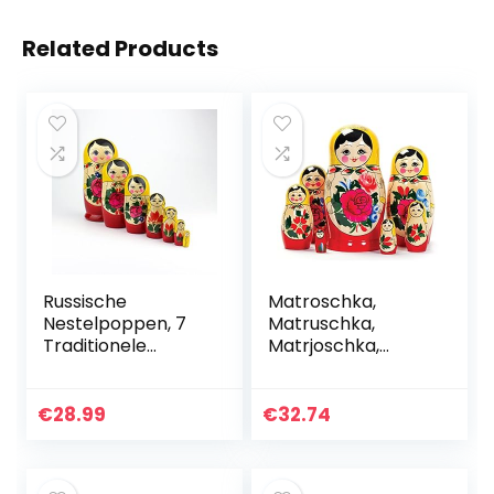
Related Products
Russische
Matroschka,
Nestelpoppen, 7
Matruschka,
Traditionele
Matrjoschka,
Matroesjka
Babuschka 7-delig
Klassieke
Semjonov Gele Stijl
€
28.99
€
32.74
| Baboesjka
Houten Poppen
Geschenk…