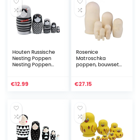
Houten Russische
Rosenice
Nesting Poppen
Matroschka
Nesting Poppen
poppen, bouwset
Russische
10 stuks
Handgemaakte
Cartoon Pop
€
12.99
€
27.15
Matroesjka Pop
Gift Cartoon
Houten…