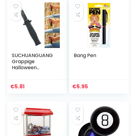
SUCHUANGUANG
Bang Pen
Grappige
Halloween
intrekbare mes
nep truc
rekwisieten
€
5.81
€
5.95
verdwijnen dia dolk
plastic schaar
klem