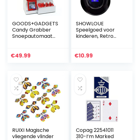
GOODS+GADGETS
SHOWLOUE
Candy Grabber
Speelgoed voor
Snoepautomaat
kinderen, Retro
Snoep
Magic Mystic 8 Ball
Grijpautomaat
beslissing maken
Grijper
Fortune Telling
€
49.99
€
10.99
Speelautomaat
Cool Toy Gift
rood
RUIXI Magische
Copag 22541011
vliegende vlinder
310-I’m Marked