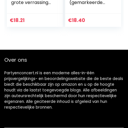
grote verrassing
(gemarkeerde
geschenk,
truckaarten) -
vliegende
Slimline
speelgoed
€
18.21
€
18.40
uurwerk elastiek
vlinderdecoratie…
Over ons
Partyenconcert.nl is een moderne alles-in-één
prijsvergelijkings- en beoordelingswebsite die de beste deals
biedt die beschikbaar zijn op amazon en u op de hoogte
houdt via de laatst toegevoegde blogs. Alle afbeeldingen
zijn auteursrechtelijk beschermd door hun respectievelijke
eigenaren. Alle geciteerde inhoud is afgeleid van hun
respectievelijke bronnen.