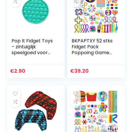
Pop It Fidget Toys
BKPAPTXY 52 stks
– zintuiglijk
Fidget Pack
speelgoed voor
Poppoing Game
angst, autisme,
Fidget Speelgoed
stressverlichting,
Set Decompressie
ADHD – perfect
Speelgoed Kit,
€
2.90
€
39.20
voor kinderen en…
Trendy Hot Pop
Bubble…