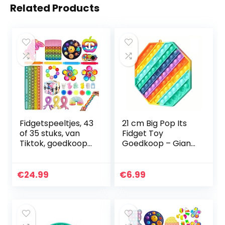
Related Products
Fidgetspeeltjes, 43
21 cm Big Pop Its
of 35 stuks, van
Fidget Toy
Tiktok, goedkoop
Goedkoop – Giant
sensorisch
It Pop Zijn
speelgoed,
Sensorische
drukken,
Speelgoed Voor
€
24.99
€
6.99
bubbeltjes, pop,
Stress Relief –
tegen stress…
Premium
Siliconen…