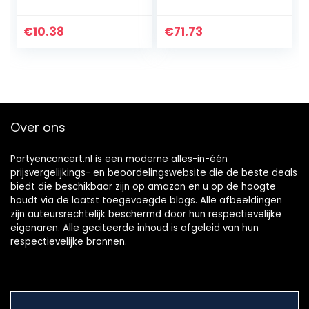
Realistische
geïsoleerd
Scheten Geluiden
roestvrij staal,
Grappig Grappig
warm koud,
€
10.38
€
71.73
Schet Machine
dubbelwandig,
Speelgoed Schet
thermomok, cola…
Pooter Machine…
Over ons
Partyenconcert.nl is een moderne alles-in-één
prijsvergelijkings- en beoordelingswebsite die de beste deals
biedt die beschikbaar zijn op amazon en u op de hoogte
houdt via de laatst toegevoegde blogs. Alle afbeeldingen
zijn auteursrechtelijk beschermd door hun respectievelijke
eigenaren. Alle geciteerde inhoud is afgeleid van hun
respectievelijke bronnen.