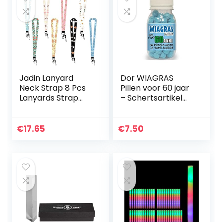
Jadin Lanyard
Dor WIAGRAS
Neck Strap 8 Pcs
Pillen voor 60 jaar
Lanyards Strap
– Schertsartikel
Lanyard Lange
geschenkidee voor
Hals Leuke Lanyard
verjaardagsfeest
Kaart Lanyard
€
17.65
€
7.50
Houder Patroon
Lanyard Keys…