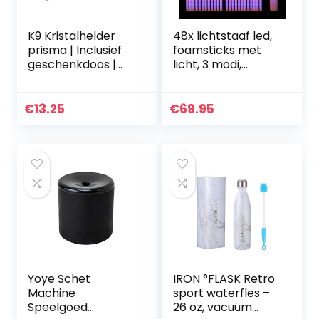
K9 Kristalhelder
48x lichtstaaf led,
prisma | Inclusief
foamsticks met
geschenkdoos |
licht, 3 modi,
15cm driehoekige
batterijen,
glazen lichtbreking
partystaaf 46.5
| Ideaal voor
cm lang, wit
€
13.25
€
69.95
natuurkunde en…
Yoye Schet
IRON °FLASK Retro
Machine
sport waterfles –
Speelgoed
26 oz, vacuüm