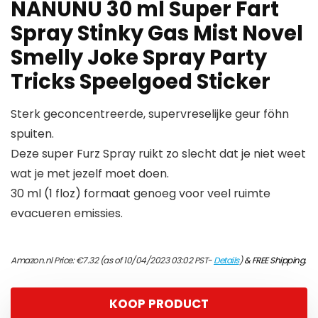
NANUNU 30 ml Super Fart
Spray Stinky Gas Mist Novel
Smelly Joke Spray Party
Tricks Speelgoed Sticker
Sterk geconcentreerde, supervreselijke geur föhn
spuiten.
Deze super Furz Spray ruikt zo slecht dat je niet weet
wat je met jezelf moet doen.
30 ml (1 floz) formaat genoeg voor veel ruimte
evacueren emissies.
Amazon.nl Price:
€
7.32
(as of 10/04/2023 03:02 PST-
Details
)
&
FREE Shipping
.
KOOP PRODUCT