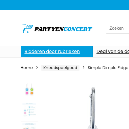
Search
for:
Bladeren door rubrieken
Deal van de d
Home
Kneedspeelgoed
Simple Dimple Fidge