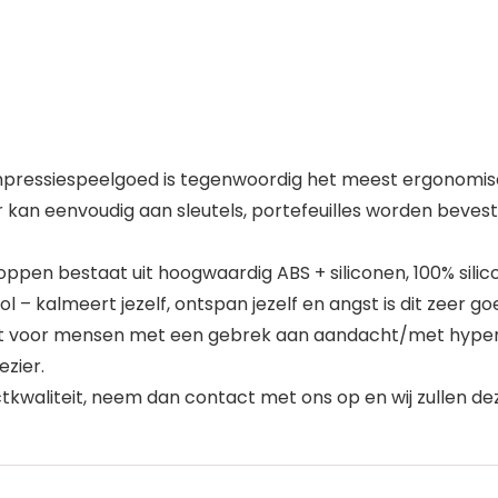
essiespeelgoed is tegenwoordig het meest ergonomische
n eenvoudig aan sleutels, portefeuilles worden bevestigd.
oppen bestaat uit hoogwaardig ABS + siliconen, 100% silic
– kalmeert jezelf, ontspan jezelf en angst is dit zeer g
t voor mensen met een gebrek aan aandacht/met hyperac
zier.
kwaliteit, neem dan contact met ons op en wij zullen dez