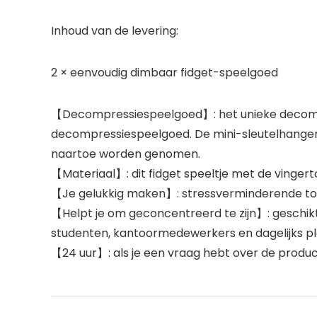
Inhoud van de levering:
2 × eenvoudig dimbaar fidget-speelgoed
【Decompressiespeelgoed】: het unieke decompr
decompressiespeelgoed. De mini-sleutelhanger ka
naartoe worden genomen.
【Materiaal】: dit fidget speeltje met de vingert
【Je gelukkig maken】: stressverminderende tool 
【Helpt je om geconcentreerd te zijn】: geschik
studenten, kantoormedewerkers en dagelijks ple
【24 uur】: als je een vraag hebt over de product