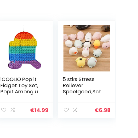
iCOOLIO Pop it
5 stks Stress
Fidget Toy Set,
Reliever
Popit Among us
Speelgoed,Scha
Toys, Popet
ttigLichtgevend
Figetttoys,
e Mochi Squishy
Poppet
Kat Knijp Healing
€
14.99
€
6.98
Antistress
Fun Kids Kawaii
Speelgoed,
Speelgoed
Poppit
Stress…
Fitgespeelgoed