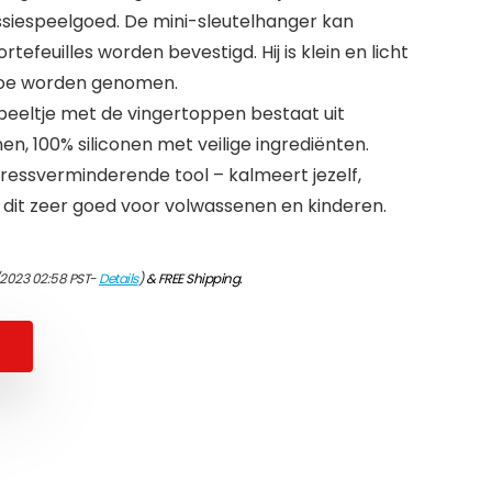
iespeelgoed. De mini-sleutelhanger kan
rtefeuilles worden bevestigd. Hij is klein en licht
toe worden genomen.
speeltje met de vingertoppen bestaat uit
en, 100% siliconen met veilige ingrediënten.
essverminderende tool – kalmeert jezelf,
s dit zeer goed voor volwassenen en kinderen.
/2023 02:58 PST-
Details
)
&
FREE Shipping
.