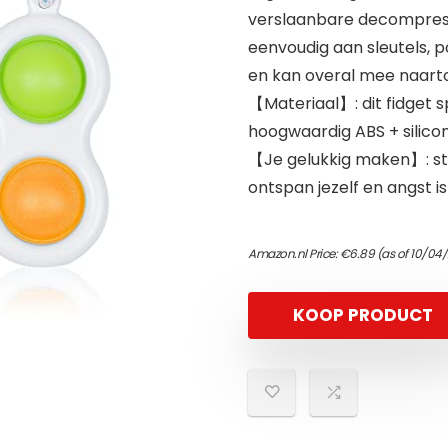
verslaanbare decompress
eenvoudig aan sleutels, po
en kan overal mee naar
【Materiaal】: dit fidget 
hoogwaardig ABS + silicon
【Je gelukkig maken】: str
ontspan jezelf en angst i
Amazon.nl Price:
€
6.89
(as of 10/04
KOOP PRODUCT