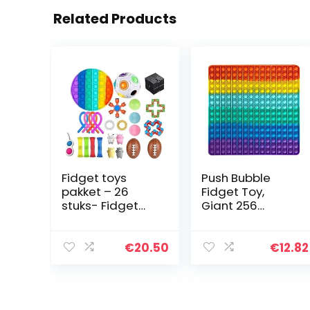
Related Products
Fidget toys
Push Bubble
pakket – 26
Fidget Toy,
stuks- Fidget
Giant 256
Zintuiglijke
Bubbles ADHD
Speelgoed Set
Autisme
Stress Relief
Speciale
€
20.50
€
12.82
Speelgoed
Behoeften
Autisme Angst
Stress Reliever
Relief Stress
Angst Relief
Pop…
Speelgoed,