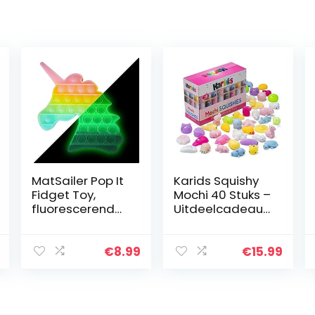
MatSailer Pop It
Karids Squishy
Fidget Toy,
Mochi 40 Stuks –
fluorescerend
Uitdeelcadeautj
popet
es Voor
speelgoed, push
Kinderen
pop bubbels,
€
8.99
€
15.99
anti-stress
speelgoed,
sensorisch…