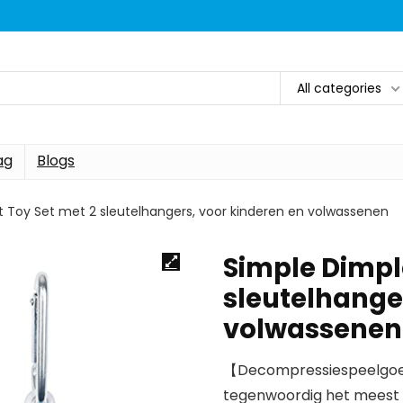
All categories
ag
Blogs
t Toy Set met 2 sleutelhangers, voor kinderen en volwassenen
Simple Dimple
sleutelhange
volwassenen
【Decompressiespeelgoed
tegenwoordig het meest e