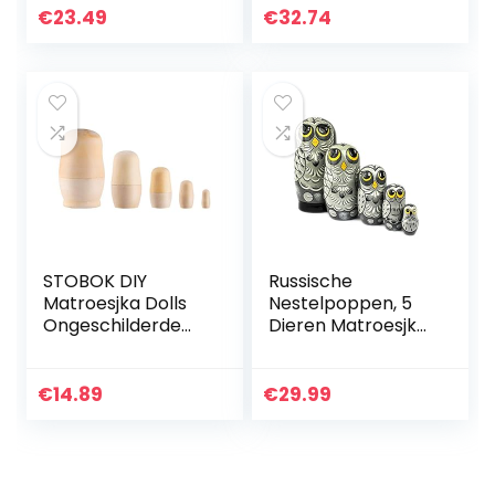
Cartoon Dier
€
23.49
€
32.74
Russische Etnische
Kunst Hout
Poppen
STOBOK DIY
Russische
Matroesjka Dolls
Nestelpoppen, 5
Ongeschilderde
Dieren Matroesjka
Houten Russische
Uil Stijl | Baboesjka
Nesting Poppen
Houten Poppen
voor Crafting 5
Geschenk
€
14.89
€
29.99
stks
Speelgoed, Grijze
Uil Ontwerp…