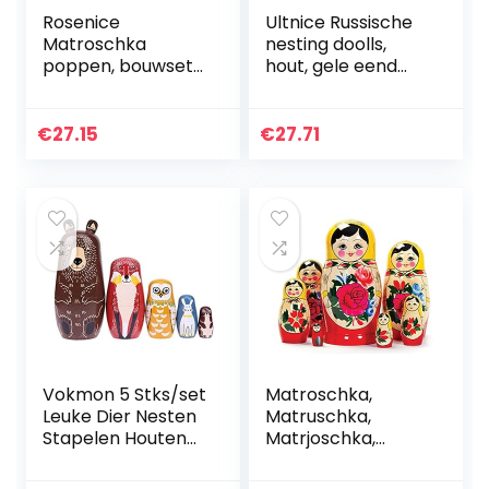
Rosenice
Ultnice Russische
Matroschka
nesting doolls,
poppen, bouwset
hout, gele eend
10 stuks
stapelpop,
speelgoed, 10 stuks
€
27.15
€
27.71
Vokmon 5 Stks/set
Matroschka,
Leuke Dier Nesten
Matruschka,
Stapelen Houten
Matrjoschka,
Poppen
Babuschka 7-delig
Matroesjka