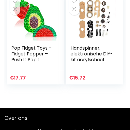
Pop Fidget Toys –
Handspinner,
Fidget Popper –
elektronische DIY-
Push It Popit
kit acrylschaal
Sensory Toy Pack
vingertopgyro met
voor kinderen –
coole en
Poppers
gevarieerde led-
€
17.77
€
15.72
Speelgoed voor
lichteffecten voor
stress, angst…
kinderen en…
Over ons