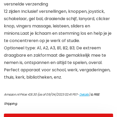
versnelde verzending
12 zijden Inclusief versnellingen, knoppen, joystick,
schakelaar, gel bal, draaiende schijf, lanyard, clicker
knop, vingers massage, leisteen, sliders en
minions.Laat je lichaam en stemming los en help je je
te concentreren op je werk of studie.
Optioneel type: A1, A2, A3, B1, B2, B3; De extreem
draagbare en zakformaat die gemakkelijk mee te
nemen is, ontspannen en altijd te spelen, overal.
Perfect apparaat voor school, werk, vergaderingen,
thuis, kerk, bibliotheken, enz.
Amazon.nl Price:
€
8.30
(as of 09/04/2023 02:41 PST-
Details
)
&
FREE
Shipping
.