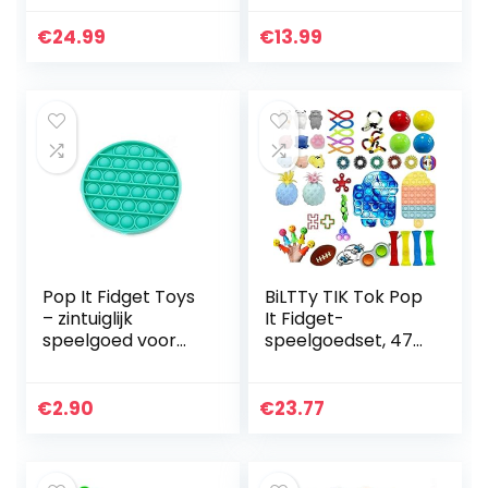
speelgoed,
Reliever Speciale
drukken,
Noden Sensory
€
24.99
€
13.99
bubbeltjes, pop,
Toys Angst Relief…
tegen stress…
Pop It Fidget Toys
BiLTTy TIK Tok Pop
– zintuiglijk
It Fidget-
speelgoed voor
speelgoedset, 47-
angst, autisme,
delig, sensorisch
stressverlichting,
speelgoed, push-
ADHD – perfect
pop-blaas,
€
2.90
€
23.77
voor kinderen en…
sensorisch
speelgoed, ADHD…