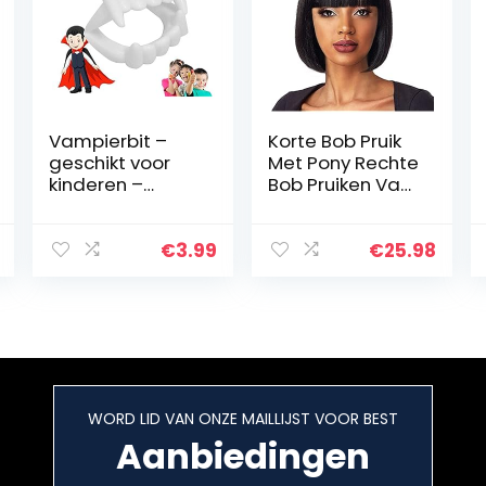
Vampierbit –
Korte Bob Pruik
geschikt voor
Met Pony Rechte
kinderen –
Bob Pruiken Van
stabiel &
Echt Haar Voor
ongevaarlijk –
Zwarte Vrouwen
vampiertanden
Geen Lace Front
€
3.99
€
25.98
Halloween
Korte Pruiken
Dracula
Lijmloze…
Vampierbit om
op te…
WORD LID VAN ONZE MAILLIJST VOOR BEST
Aanbiedingen