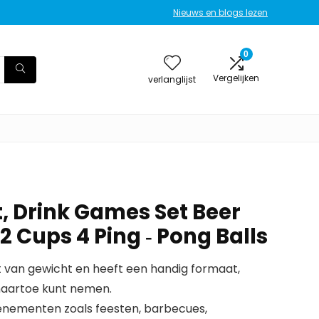
Nieuws en blogs lezen
0
Vergelijken
verlanglijst
, Drink Games Set Beer
2 Cups 4 Ping ‑ Pong Balls
ht van gewicht en heeft een handig formaat,
naartoe kunt nemen.
enementen zoals feesten, barbecues,