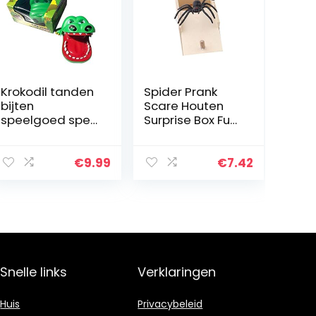
Krokodil tanden
Spider Prank
bijten
Scare Houten
speelgoed spel
Surprise Box Fun
haai bijten
Joke Gags &
vinger tandarts
Voor Gift Party
spelletjes
Favors
€
9.99
€
7.42
grappige
speelgoed voor
kinderen…
Snelle links
Verklaringen
Huis
Privacybeleid