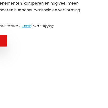
enementen, kamperen en nog veel meer.
nderen hun scheurvastheid en vervorming.
/2023 03:02 PST-
Details
)
&
FREE Shipping
.