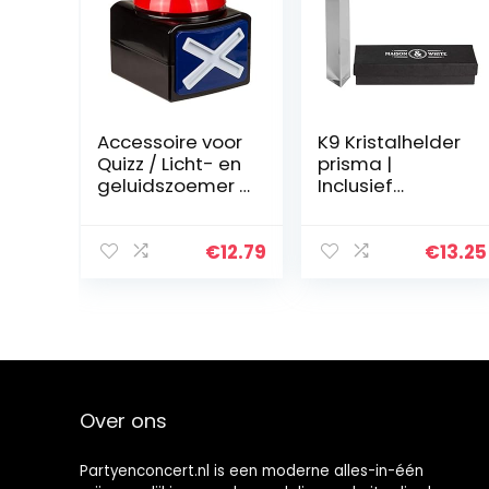
Accessoire voor
K9 Kristalhelder
Quizz / Licht- en
prisma |
geluidszoemer /
Inclusief
Afmetingen: 12 x
geschenkdoos |
9,5 x 11 cm
15cm
driehoekige
€
12.79
€
13.25
glazen
lichtbreking |
Ideaal voor
natuurkunde
en…
Over ons
Partyenconcert.nl is een moderne alles-in-één