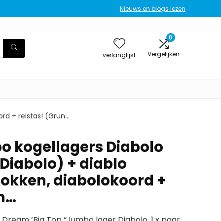
Nieuws en blogs lezen
0
Vergelijken
verlanglijst
ord + reistas! (Grun…
o kogellagers Diabolo
 Diabolo) + diablo
okken, diabolokoord +
un…
e Dream ‘Big Top “Jumbo lager Diabolo, 1 x paar