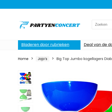
Search
for:
Bladeren door rubrieken
Deal van de d
Home
Jojo’s
Big Top Jumbo kogellagers Diabo