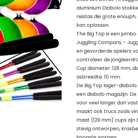
aluminium Diabolo stokk
reistas die grote enouph,
kan oplossen.
The Big Top is een jumbo 
Juggling Company – Juggl
en gevorderde spelers van
controleer de jongleerdr
Cup diameter: 129 mm, di
asbreedte: 10 mm.
De Big Top lager-diabolo 
een diabolo magazijn. De 
voor veel langer dan vast
maakt ook trucs zoals vi
maat (129 mm) cups zijn b
stevig ontworpen, krasbes
hoogste worpen.