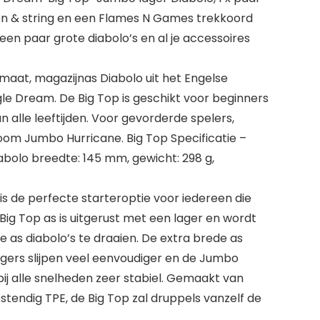
en & string en een Flames N Games trekkoord
 een paar grote diabolo’s en al je accessoires
maat, magazijnas Diabolo uit het Engelse
e Dream. De Big Top is geschikt voor beginners
 alle leeftijden. Voor gevorderde spelers,
oom Jumbo Hurricane. Big Top Specificatie –
abolo breedte: 145 mm, gewicht: 298 g,
is de perfecte starteroptie voor iedereen die
Big Top as is uitgerust met een lager en wordt
e as diabolo’s te draaien. De extra brede as
ngers slijpen veel eenvoudiger en de Jumbo
ij alle snelheden zeer stabiel. Gemaakt van
tendig TPE, de Big Top zal druppels vanzelf de