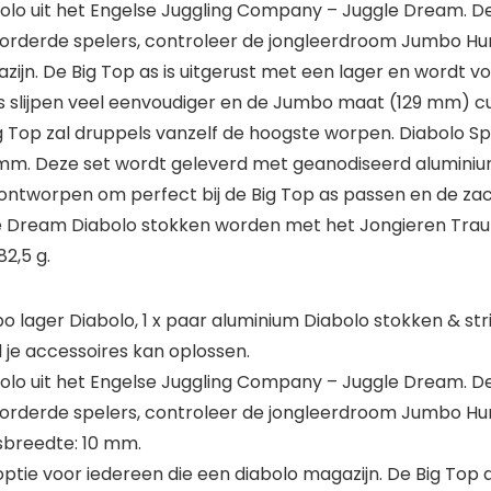
olo uit het Engelse Juggling Company – Juggle Dream. De
evorderde spelers, controleer de jongleerdroom Jumbo Hur
ijn. De Big Top as is uitgerust met een lager en wordt vo
 slijpen veel eenvoudiger en de Jumbo maat (129 mm) cups
g Top zal druppels vanzelf de hoogste worpen. Diabolo Sp
0 mm. Deze set wordt geleverd met geanodiseerd aluminiu
jn ontworpen om perfect bij de Big Top as passen en de
gle Dream Diabolo stokken worden met het Jongieren Tr
82,5 g.
bo lager Diabolo, 1 x paar aluminium Diabolo stokken & s
l je accessoires kan oplossen.
olo uit het Engelse Juggling Company – Juggle Dream. De
vorderde spelers, controleer de jongleerdroom Jumbo Hurr
sbreedte: 10 mm.
optie voor iedereen die een diabolo magazijn. De Big Top a