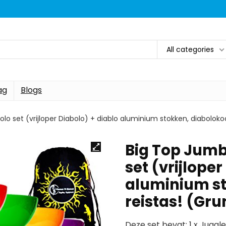
All categories
ag
Blogs
lo set (vrijloper Diabolo) + diablo aluminium stokken, diaboloko
Big Top Jumb
set (vrijloper
aluminium st
reistas! (Gr
Deze set bevat: 1 x Juggl