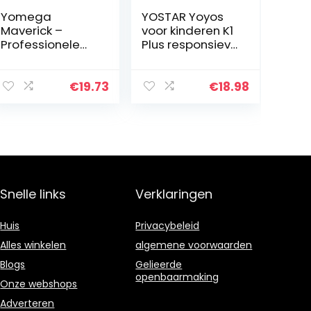
Yomega
YOSTAR Yoyos
Maverick –
voor kinderen K1
Professionele
Plus responsieve
aluminium
Yoyo Duurzame
metalen yoyo
Yoyo met 5
voor kinderen en
snaren,
€
19.73
€
18.98
beginners met
handschoen, tas
C-formaat
(donkerblauw)
kogellager
voor…
Snelle links
Verklaringen
Huis
Privacybeleid
Alles winkelen
algemene voorwaarden
Blogs
Gelieerde
openbaarmaking
Onze webshops
Adverteren