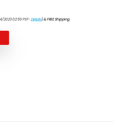
4/2023 02:55 PST-
Details
)
&
FREE Shipping
.