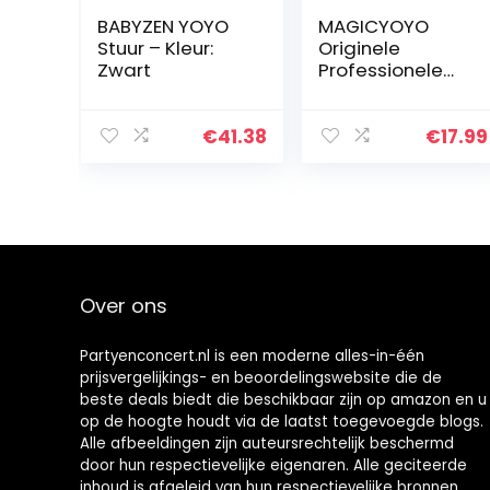
BABYZEN YOYO
MAGICYOYO
Stuur – Kleur:
Originele
Zwart
Professionele
Yoyos voor
Kinderen
Geavanceerde
€
41.38
€
17.99
Niveau Magic
Yoyo Niet-
reagerende N6
Magistraat…
Over ons
Partyenconcert.nl is een moderne alles-in-één
prijsvergelijkings- en beoordelingswebsite die de
beste deals biedt die beschikbaar zijn op amazon en u
op de hoogte houdt via de laatst toegevoegde blogs.
Alle afbeeldingen zijn auteursrechtelijk beschermd
door hun respectievelijke eigenaren. Alle geciteerde
inhoud is afgeleid van hun respectievelijke bronnen.