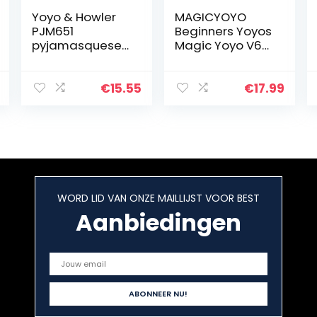
Yoyo & Howler
MAGICYOYO
PJM651
Beginners Yoyos
pyjamasqueset,
Magic Yoyo V6
7,5 cm,
Locus
gesorteerde
Professionele
modellen
Responsive Yo-
€
15.55
€
17.99
yos voor
kinderen tot
volwassenen
Gift w…
WORD LID VAN ONZE MAILLIJST VOOR BEST
Aanbiedingen