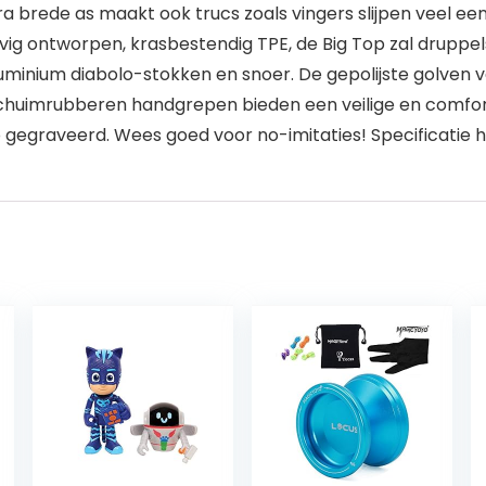
tra brede as maakt ook trucs zoals vingers slijpen veel 
evig ontworpen, krasbestendig TPE, de Big Top zal druppe
minium diabolo-stokken en snoer. De gepolijste golven 
 schuimrubberen handgrepen bieden een veilige en comfo
egraveerd. Wees goed voor no-imitaties! Specificatie ha