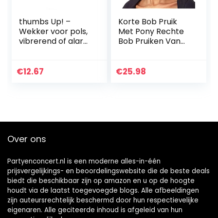
thumbs Up! –
Korte Bob Pruik
Wekker voor pols,
Met Pony Rechte
vibrerend of alarm
Bob Pruiken Van
– Shake ’n Wake
Echt Haar Voor
wekker – verlicht
Zwarte Vrouwen
display – 000413
Geen Lace Front
€
12.67
€
25.98
Korte Pruiken
Lijmloze…
Over ons
Partyenconcert.nl is een moderne alles-in-één
prijsvergelijkings- en beoordelingswebsite die de beste deals
biedt die beschikbaar zijn op amazon en u op de hoogte
houdt via de laatst toegevoegde blogs. Alle afbeeldingen
zijn auteursrechtelijk beschermd door hun respectievelijke
eigenaren. Alle geciteerde inhoud is afgeleid van hun