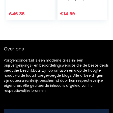
kinderen Beginner
met 5 Yoyo-
snaren +
€
46.86
€
14.99
handschoen + tas
(Blauw)
Over ons
Partyenconcert.nl is een moderne alles-in-één
prijsvergelijkings- en beoordelingswebsite die de beste deals
biedt die beschikbaar zijn op amazon en u op de hoogte
houdt via de laatst toegevoegde blogs. Alle afbeeldingen
zijn auteursrechtelijk beschermd door hun respectievelijke
eigenaren. Alle geciteerde inhoud is afgeleid van hun
respectievelijke bronnen.