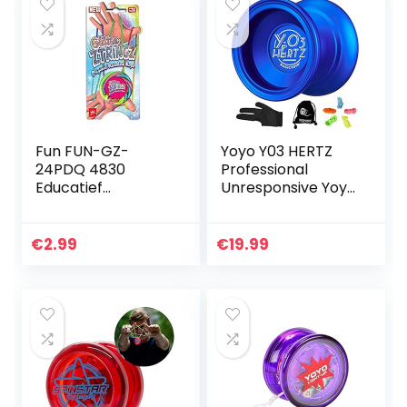
Fun FUN-GZ-
Yoyo Y03 HERTZ
24PDQ 4830
Professional
Educatief
Unresponsive Yoyo
speelgoed
for String Tricks,
Alloy Aluminum
YoYo Ball Bearing
€
2.99
€
19.99
Yoyo, Excellent…