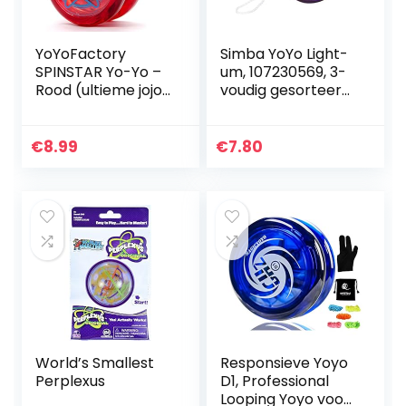
YoYoFactory
Simba YoYo Light-
SPINSTAR Yo-Yo –
um, 107230569, 3-
Rood (ultieme jojo
voudig gesorteerd,
voor beginners)
er wordt slechts
één artikel
geleverd, met
€
8.99
€
7.80
lichteffect,
vrijloop…
World’s Smallest
Responsieve Yoyo
Perplexus
D1, Professional
Looping Yoyo voor