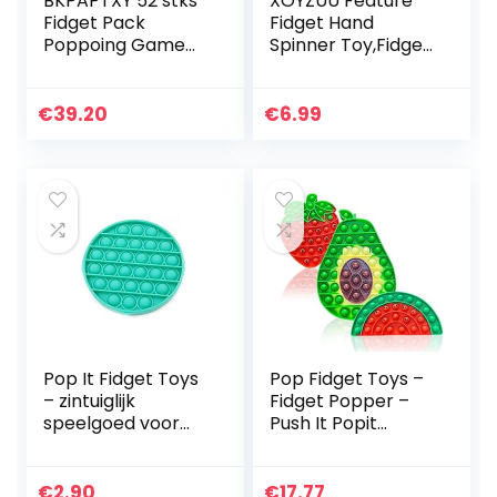
BKPAPTXY 52 stks
XOYZUU Feature
Fidget Pack
Fidget Hand
Poppoing Game
Spinner Toy,Fidget
Fidget Speelgoed
Finger Hand
Set Decompressie
Spinner,Led Light
Speelgoed Kit,
Fidget Spinner Toy,
€
39.20
€
6.99
Trendy Hot Pop
Hand Spinner
Bubble…
Enkele…
Pop It Fidget Toys
Pop Fidget Toys –
– zintuiglijk
Fidget Popper –
speelgoed voor
Push It Popit
angst, autisme,
Sensory Toy Pack
stressverlichting,
voor kinderen –
ADHD – perfect
Poppers
€
2.90
€
17.77