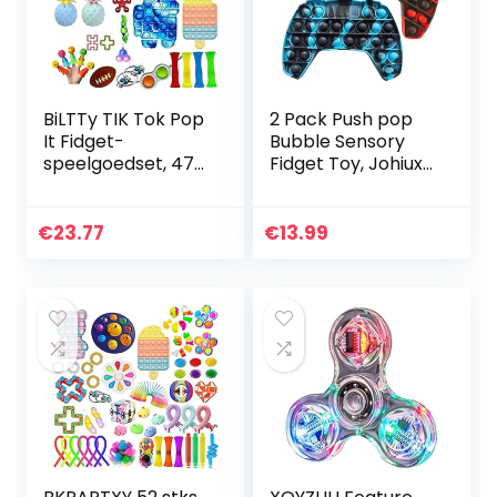
BiLTTy TIK Tok Pop
2 Pack Push pop
It Fidget-
Bubble Sensory
speelgoedset, 47-
Fidget Toy, Johiux
delig, sensorisch
Siliconen Stress
speelgoed, push-
Reliever Speciale
pop-blaas,
Noden Sensory
€
23.77
€
13.99
sensorisch
Toys Angst Relief…
speelgoed, ADHD…