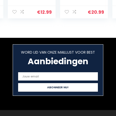
Nesting Poppen
Houten Nesting
Russische
Poppen DIY
Handgemaakte
Craft
€
12.99
€
20.99
Cartoon Pop
Onvoltooide
Matroesjka Pop
Blank
Gift Cartoon
Matroesjka
Houten…
Stapelen
Geneste
Poppen…
WORD LID VAN ONZE MAILLIJST VOOR BEST
Aanbiedingen