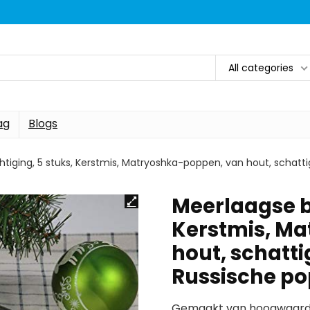
All categories
ag
Blogs
tiging, 5 stuks, Kerstmis, Matryoshka-poppen, van hout, schatt
Meerlaagse b
Kerstmis, M
hout, schatt
Russische p
Gemaakt van hoogwaardig h