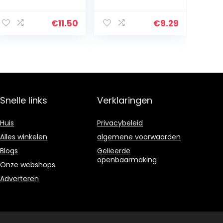
Collection,
Blank Nesting
klassieke stijl,
poppen verf je
nesting pop,
eigen set van 5
€
11.50
€
9.29
handbeschilder
d, Russische
pop, hout…
Snelle links
Verklaringen
Huis
Privacybeleid
Alles winkelen
algemene voorwaarden
Blogs
Gelieerde
openbaarmaking
Onze webshops
Adverteren