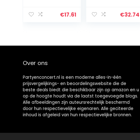
Matroesjka Pop
Babuschka 7-
Speelgoed
delig
Creatieve
€
17.61
€
32.74
Nesting Doll
Russische Pop
Speelgoed
Nesting…
Over ons
Partyenconcert.nl is een moderne alles-in-één
prijsvergelijkings- en beoordelingswebsite die de
beste deals biedt die beschikbaar zijn op amazon en u
op de hoogte houdt via de laatst toegevoegde blogs.
Alle afbeeldingen zijn auteursrechtelijk beschermd
door hun respectievelijke eigenaren. Alle geciteerde
inhoud is afgeleid van hun respectievelijke bronnen.