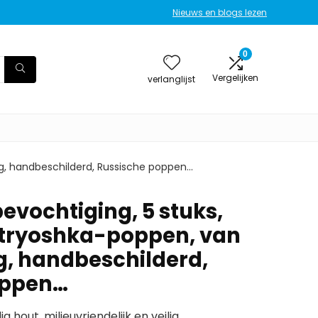
Nieuws en blogs lezen
0
Vergelijken
verlanglijst
ig, handbeschilderd, Russische poppen…
evochtiging, 5 stuks,
atryoshka-poppen, van
ig, handbeschilderd,
oppen…
out, milieuvriendelijk en veilig.