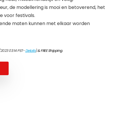
eur, de modellering is mooi en betoverend, het
 voor festivals.
llende maten kunnen met elkaar worden
/2023 03:14 PST-
Details
)
&
FREE Shipping
.