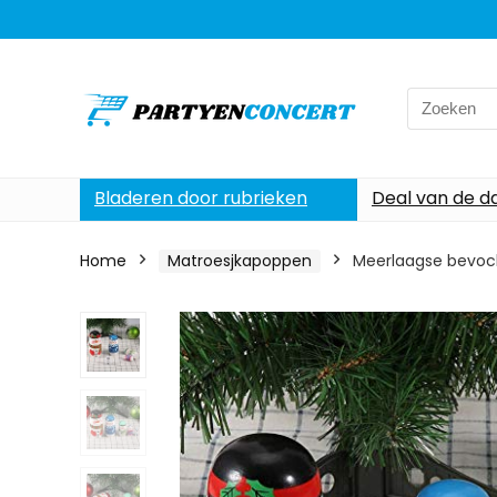
Search
for:
Bladeren door rubrieken
Deal van de d
Home
Matroesjkapoppen
Meerlaagse bevoch