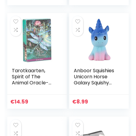
kinderen en
volwassenen
Tarotkaarten,
Anboor Squishies
Spirit of The
Unicorn Horse
Animal Oracle-
Galaxy Squishy
kaarten Tarot
Slow Rising
Oracle-kaarten,
Squeeze Toys
52-delige Oracle
Stress Relief Kawaii
€
14.59
€
8.99
Tarot-kaarten
Squishies Animal
met boeiende…
Toys Prime…