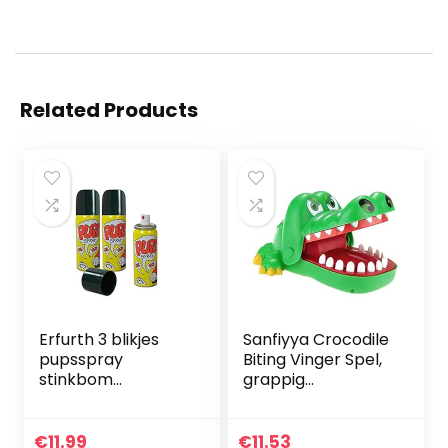
Related Products
Erfurth 3 blikjes
Sanfiyya Crocodile
pupsspray
Biting Vinger Spel,
stinkbom
grappig
fopartikelen
speelgoed, leuk
furzspray (50 ml
cadeau, mond-
per blik)
tandarts, leuk voor
€
11.99
€
11.53