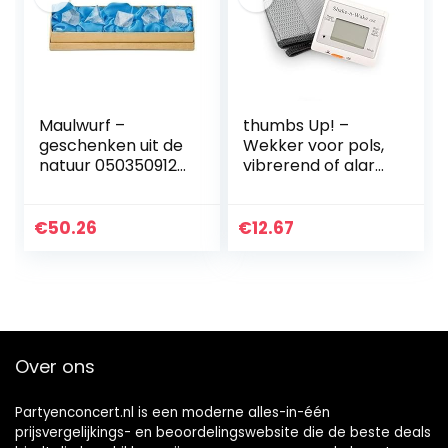
Maulwurf –
thumbs Up! –
geschenken uit de
Wekker voor pols,
natuur 0503509122
vibrerend of alarm
set platonisch
– Shake ’n Wake
lichaam
wekker – verlicht
bergkristal klein, in
display – 000413
€
50.26
€
12.67
doos
Over ons
Partyenconcert.nl is een moderne alles-in-één
prijsvergelijkings- en beoordelingswebsite die de beste deals