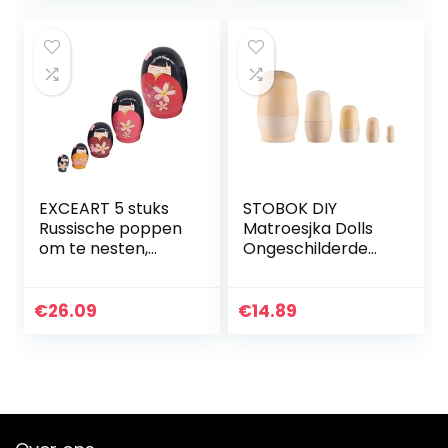
hout…
EXCEART 5 stuks
STOBOK DIY
Russische poppen
Matroesjka Dolls
om te nesten,
Ongeschilderde
kleurrijke
Houten Russische
Matrjoschka-pop,
Nesting Poppen
houten pop,
voor Crafting 5
€
26.09
€
14.89
speelgoed,
stks
cadeau, pop om
te…