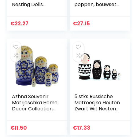
Nesting Dolls
poppen, bouwset
Matroesjka
10 stuks
Russische Pop
Handgemaakte
€
22.27
€
27.15
Geschilderde
Kinderen
Geschenken
Speelgoed…
Azhna Souvenir
5 stks Russische
Matrjoschka Home
Matroesjka Houten
Decor Collection,
Zwart Wit Nesten
klassieke stijl,
Poppen Russische
nesting pop,
Pop Set voor Kids
handbeschilderd,
Speelgoed Gift
€
11.50
€
17.33
Russische pop,
Decor