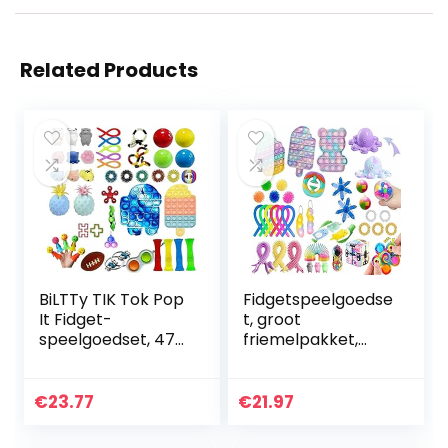
Related Products
BiLTTy TIK Tok Pop
Fidgetspeelgoedse
It Fidget-
t, groot
speelgoedset, 47-
friemelpakket,
delig, sensorisch
met kubus
speelgoed, push-
marmeren mesh
pop-blaas,
pop sensorische
€
23.77
€
21.97
sensorisch
buis sleutelhanger
speelgoed, ADHD…
fidgetblok anti…