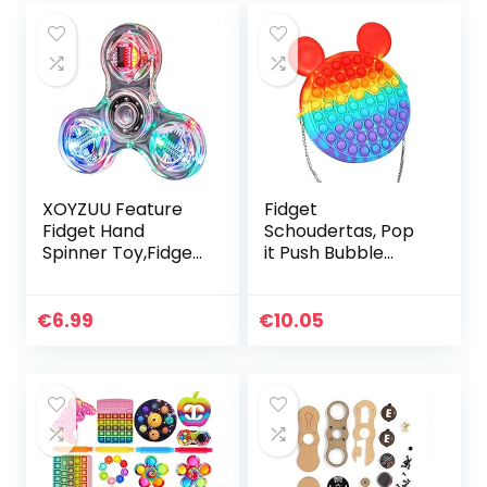
XOYZUU Feature
Fidget
Fidget Hand
Schoudertas, Pop
Spinner Toy,Fidget
it Push Bubble
Finger Hand
Fidget Sensory Toy
Spinner,Led Light
Bag, Siliconen
Fidget Spinner Toy,
Cross Body Bag,
€
6.99
€
10.05
Hand Spinner
Stress Relief en
Enkele…
Anti-Angst…