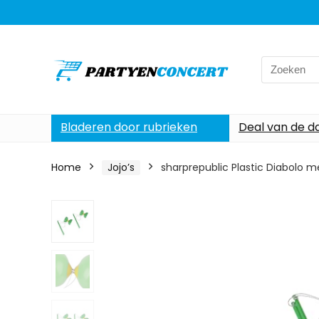
Search
for:
Bladeren door rubrieken
Deal van de d
Home
Jojo’s
sharprepublic Plastic Diabolo 