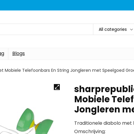
All categories
ag
Blogs
met Mobiele Telefoonbars En String Jongleren met Speelgoed Gr
sharprepubli
Mobiele Tele
Jongleren m
Traditionele diabolo met
Omschrijving: