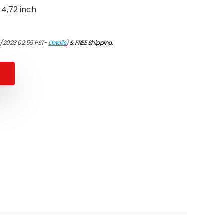
 4,72 inch
4/2023 02:55 PST-
Details
)
&
FREE Shipping
.