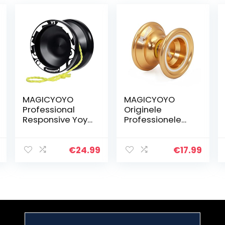
MAGICYOYO
MAGICYOYO
Professional
Originele
Responsive Yoyo
Professionele
V3, Yoyo van
Yoyos voor
metaallegering
Kinderen
voor kinderen
Geavanceerde
€
24.99
€
17.99
Beginner +
Niveau Magic
vervangende
Yoyo Niet-
niet-
reagerende N6
reagerende…
Magistraat…