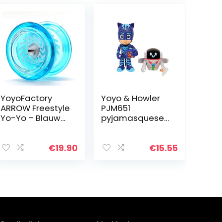
YoyoFactory
Yoyo & Howler
ARROW Freestyle
PJM651
Yo-Yo – Blauw
pyjamasqueset,
(beginner tot
7,5 cm,
pro met Arrow
gesorteerde
jojo)
modellen
€
19.90
€
15.55