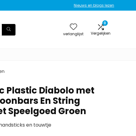
Nieuws en blogs lezen
0
Vergelijken
verlanglijst
oen
c Plastic Diabolo met
foonbars En String
et Speelgoed Groen
 handsticks en touwtje