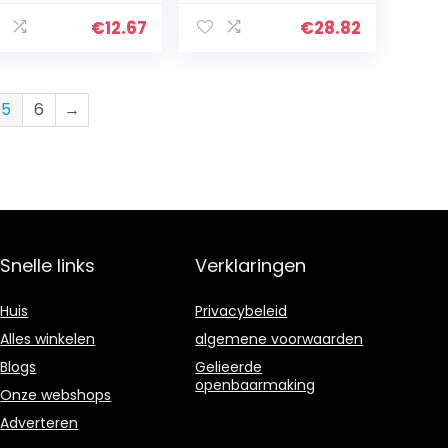
ke wekker –
Gymnastiek
rlicht display –
Danslint Twirling
€
12.67
€
28.82
0413
Rod Linten
(willekeurige
kleur)
5
6
→
Snelle links
Verklaringen
Huis
Privacybeleid
Alles winkelen
algemene voorwaarden
Blogs
Gelieerde
openbaarmaking
Onze webshops
Adverteren