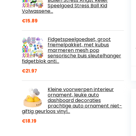
Ballen Stress Angst Relief
Speelgoed Stress Ball Kid
Volwassene…
€
15.89
Fidgetspeelgoedset, groot
friemelpakket, met kubus
marmeren mesh pop
sensorische buis sleutelhanger
fidgetblok anti…
€
21.97
Kleine voorwerpen interieur
ornament, leuke auto
dashboard decoraties
prachtige auto ornament niet-
giftig geurloos vinyl…
€
18.19