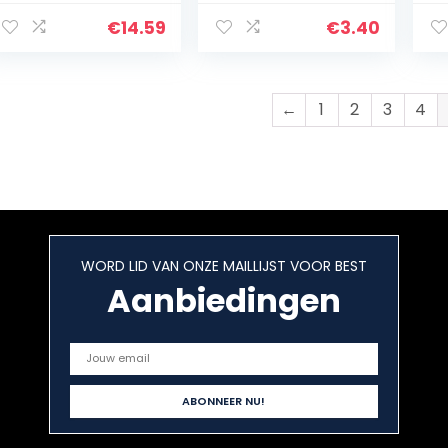
Oracle-kaarten,
APPARAAT
Wa
52-delige Oracle
GRAPPIGE
ve
€
14.59
€
3.40
Tarot-kaarten
PRAKTISCHE GRAP
00
met boeiende…
TRUK JONGENS
SPEELGOED GIFT
←
1
2
3
4
WORD LID VAN ONZE MAILLIJST VOOR BEST
Aanbiedingen