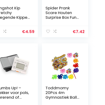
ingshot Kip
Spider Prank
retchy
Scare Houten
iegende Kippen
Surprise Box Fun
ick Toy Rubber
Joke Gags & Voor
p Toy
Gift Party Favors
euwigheid
€
4.59
€
7.42
tapult Kip
appige Vinger
kbaar Kip…
umbs Up! –
Toddmomy
kker voor pols,
20Pcs 4m
brerend of
Gymnastiek Ballet
arm – Shake ’n
Streamer