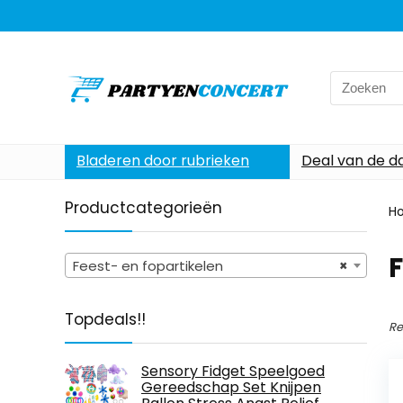
Search
for:
Bladeren door rubrieken
Deal van de d
Productcategorieën
H
F
Feest- en fopartikelen
×
Topdeals!!
Re
Sensory Fidget Speelgoed
Gereedschap Set Knijpen