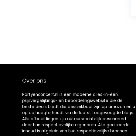
Over ons
Partyenconcert.nl is een moderne alles-in-één
prijsvergelijkings- en beoordelingswebsite die de
beste deals biedt die beschikbaar zijn op amazon en u
op de hoogte houdt via de laatst toegevoegde blogs.
Alle afbeeldingen zijn auteursrechtelijk beschermd
door hun respectievelijke eigenaren. Alle geciteerde
inhoud is afgeleid van hun respectievelijke bronnen.