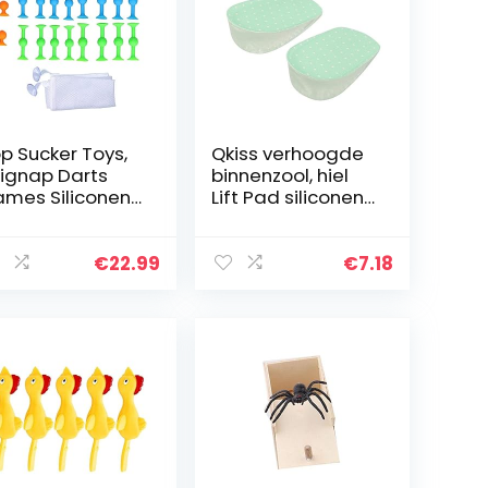
p Sucker Toys,
Qkiss verhoogde
ignap Darts
binnenzool, hiel
mes Siliconen
Lift Pad siliconen
cker Darts
binnenzool
rget Marker
hoogte verhogen
y Set Fidget
binnenzool hak
€
22.99
€
7.18
nderen
invoegen Pad
eelgoed voor
mannen en…
tdoor…