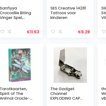
Sanfiyya
SES Creative 14281
Sl
Crocodile Biting
Tattoos voor
St
Vinger Spel,
kinderen
Vl
grappig
Fl
speelgoed, leuk
Ki
cadeau, mond-
Ni
€
11.53
€
5.29
tandarts, leuk
Ka
voor kinderen en
Gr
volwassenen
Re
Tarotkaarten,
The Gadget
th
Spirit of The
Channel
We
Animal Oracle-
EXPLODING CAP
vi
kaarten Tarot
DETONATOR BANG
al