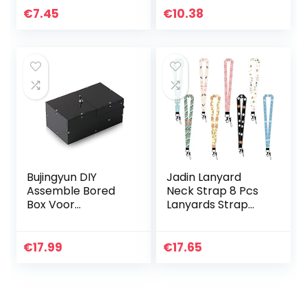
intrekbare bretels,
Grappig Grappig
€
7.45
€
10.38
herbruikbare
Schet Machine
Halloween
Speelgoed Schet
Cosplay…
Pooter Machine…
Bujingyun DIY
Jadin Lanyard
Assemble Bored
Neck Strap 8 Pcs
Box Voor
Lanyards Strap
Verjaardag En
Lanyard Lange
Party Gift
Hals Leuke Lanyard
Speelgoed Game-
Kaart Lanyard
€
17.99
€
17.65
Black
Houder Patroon
Lanyard Keys…