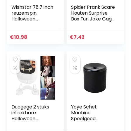
Wishstar 78,7 inch
Spider Prank Scare
reuzenspin,
Houten Surprise
Halloween
Box Fun Joke Gags
decoratie
& Voor Gift Party
reuzenspin,
Favors
Halloween
€
10.98
€
7.42
decoratie tuin, spin
pluche zwart,
carnaval…
Duogege 2 stuks
Yoye Schet
intrekbare
Machine
Halloween
Speelgoed
Vampier Fangs,
Realistische
Fangs Cosplay,
Scheten Geluiden