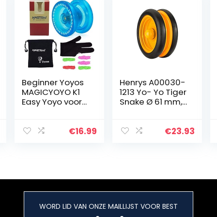
Beginner Yoyos
Henrys A00030-
MAGICYOYO K1
1213 Yo- Yo Tiger
Easy Yoyo voor
Snake Ø 61 mm,
kinderen
B 27 mm, 50 g,
Responsive Yo-
zw/oranje
yo Plastic Yo Yo
(gesorteerde
€
16.99
€
23.93
Set Crystal Blue
kleuren)
WORD LID VAN ONZE MAILLIJST VOOR BEST