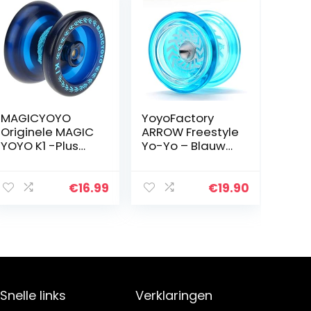
MAGICYOYO
YoyoFactory
Originele MAGIC
ARROW Freestyle
YOYO K1 -Plus
Yo-Yo – Blauw
Pro Responsive
(beginner tot
Yo-yo voor Kids
pro met Arrow
Beginners Yoyos
jojo)
€
16.99
€
19.90
Speelgoed
Geschenken
Gemakkelijk…
Snelle links
Verklaringen