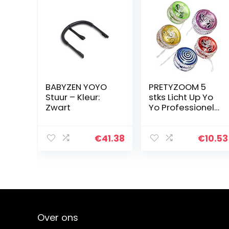
BABYZEN YOYO
PRETYZOOM 5
Stuur – Kleur:
stks Licht Up Yo
Zwart
Yo Professionele
Responsive
Kogellager Yoyo
voor Kinderen
€
41.38
€
10.53
Beginners
Geavanceerde
String Yo…
Over ons