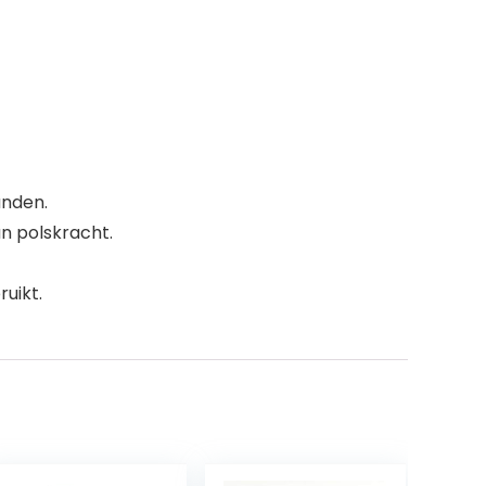
anden.
an polskracht.
uikt.