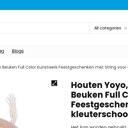
All categories
ag
Blogs
o Beuken Full Color Kunstwerk Feestgeschenken met String voor
Houten Yoyo,
Beuken Full 
Feestgeschen
kleuterscho
Het kan worden gebruikt 