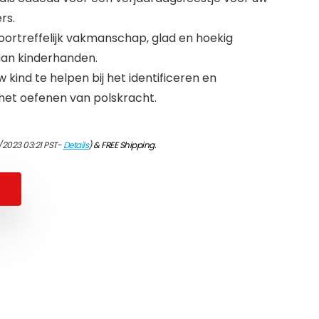
rs.
oortreffelijk vakmanschap, glad en hoekig
aan kinderhanden.
 kind te helpen bij het identificeren en
het oefenen van polskracht.
/2023 03:21 PST-
Details
)
&
FREE Shipping
.