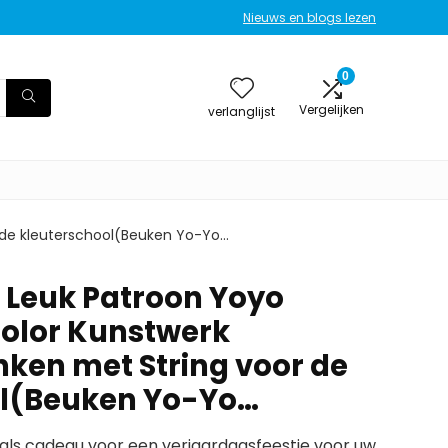
Nieuws en blogs lezen
0
Vergelijken
verlanglijst
 de kleuterschool(Beuken Yo-Yo…
 Leuk Patroon Yoyo
Color Kunstwerk
ken met String voor de
ol(Beuken Yo-Yo…
als cadeau voor een verjaardagsfeestje voor uw